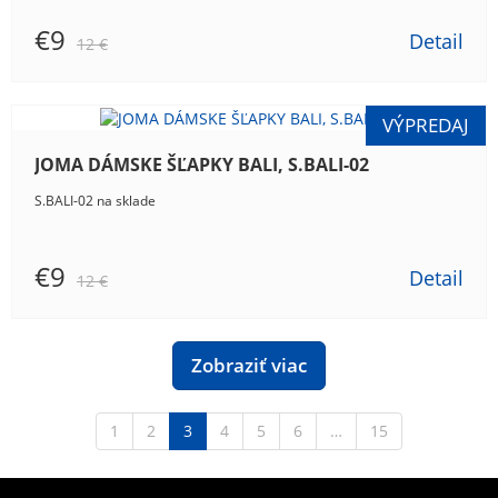
€9
Detail
12 €
JOMA DÁMSKE ŠĽAPKY BALI, S.BALI-02
S.BALI-02 na sklade
€9
Detail
12 €
Zobraziť viac
1
2
3
4
5
6
…
15