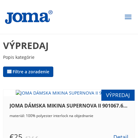
Togg
navi
VÝPREDAJ
Popis kategórie
Filtre a zoradenie
JOMA DÁMSKA MIKINA SUPERNOVA II 901067.609
materiál: 100% polyester interlock na objednanie
€25
Detail
62.6 €