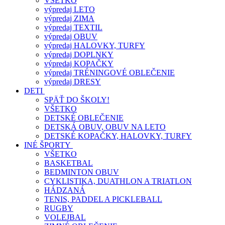
VŠETKO
výpredaj LETO
výpredaj ZIMA
výpredaj TEXTIL
výpredaj OBUV
výpredaj HALOVKY, TURFY
výpredaj DOPLNKY
výpredaj KOPAČKY
výpredaj TRÉNINGOVÉ OBLEČENIE
výpredaj DRESY
DETI
SPÄŤ DO ŠKOLY!
VŠETKO
DETSKÉ OBLEČENIE
DETSKÁ OBUV, OBUV NA LETO
DETSKÉ KOPAČKY, HALOVKY, TURFY
INÉ ŠPORTY
VŠETKO
BASKETBAL
BEDMINTON OBUV
CYKLISTIKA, DUATHLON A TRIATLON
HÁDZANÁ
TENIS, PADDEL A PICKLEBALL
RUGBY
VOLEJBAL