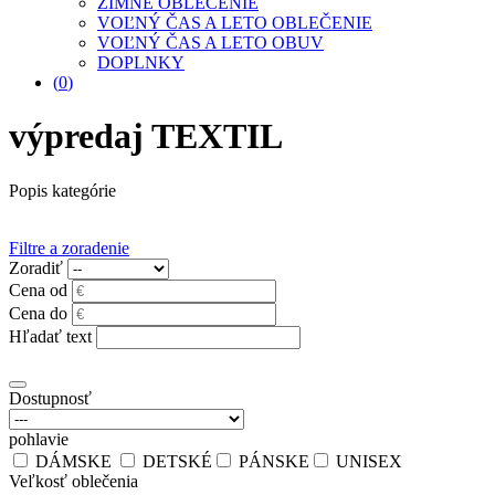
ZIMNÉ OBLEČENIE
VOĽNÝ ČAS A LETO OBLEČENIE
VOĽNÝ ČAS A LETO OBUV
DOPLNKY
(
0
)
výpredaj TEXTIL
Popis kategórie
Filtre a zoradenie
Zoradiť
Cena od
Cena do
Hľadať text
Dostupnosť
pohlavie
DÁMSKE
DETSKÉ
PÁNSKE
UNISEX
Veľkosť oblečenia