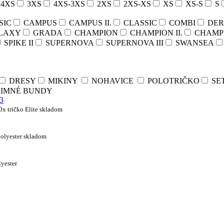
4XS
3XS
4XS-3XS
2XS
2XS-XS
XS
XS-S
S
SIC
CAMPUS
CAMPUS II.
CLASSIC
COMBI
DERB
LAXY
GRADA
CHAMPION
CHAMPION II.
CHAMPIO
SPIKE II
SUPERNOVA
SUPERNOVA III
SWANSEA
DRESY
MIKINY
NOHAVICE
POLOTRIČKO
SE
IMNÉ BUNDY
0x tričko Elite skladom
polyester skladom
yester