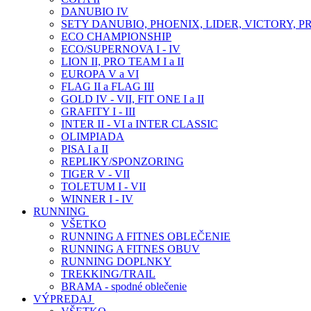
DANUBIO IV
SETY DANUBIO, PHOENIX, LIDER, VICTORY, P
ECO CHAMPIONSHIP
ECO/SUPERNOVA I - IV
LION II, PRO TEAM I a II
EUROPA V a VI
FLAG II a FLAG III
GOLD IV - VII, FIT ONE I a II
GRAFITY I - III
INTER II - VI a INTER CLASSIC
OLIMPIADA
PISA I a II
REPLIKY/SPONZORING
TIGER V - VII
TOLETUM I - VII
WINNER I - IV
RUNNING
VŠETKO
RUNNING A FITNES OBLEČENIE
RUNNING A FITNES OBUV
RUNNING DOPLNKY
TREKKING/TRAIL
BRAMA - spodné oblečenie
VÝPREDAJ