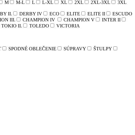
M
M-L
L
L-XL
XL
2XL
2XL-3XL
3XL
Y II.
DERBY IV
ECO
ELITE
ELITE II
ESCUDO
N III.
CHAMPION IV
CHAMPION V
INTER II
TOKIO II.
TOLEDO
VICTORIA
T
SPODNÉ OBLEČENIE
SÚPRAVY
ŠTULPY