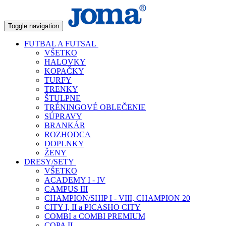
Toggle navigation
FUTBAL A FUTSAL
VŠETKO
HALOVKY
KOPAČKY
TURFY
TRENKY
ŠTULPNE
TRÉNINGOVÉ OBLEČENIE
SÚPRAVY
BRANKÁR
ROZHODCA
DOPLNKY
ŽENY
DRESY/SETY
VŠETKO
ACADEMY I - IV
CAMPUS III
CHAMPION/SHIP I - VIII, CHAMPION 20
CITY I, II a PICASHO CITY
COMBI a COMBI PREMIUM
COPA II