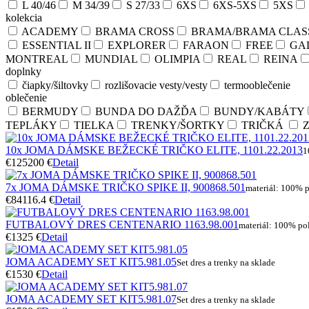
L 40/46
M 34/39
S 27/33
6XS
6XS-5XS
5XS
kolekcia
ACADEMY
BRAMA CROSS
BRAMA/BRAMA CLAS
ESSENTIAL II
EXPLORER
FARAON
FREE
GA
MONTREAL
MUNDIAL
OLIMPIA
REAL
REINA
doplnky
čiapky/šiltovky
rozlišovacie vesty/vesty
termooblečenie
oblečenie
BERMUDY
BUNDA DO DAŽĎA
BUNDY/KABÁTY
TEPLÁKY
TIELKA
TRENKY/ŠORTKY
TRIČKÁ
Z
10x JOMA DÁMSKE BEŽECKÉ TRIČKO ELITE, 1101.22.2013
1
€125
200 €
Detail
7x JOMA DÁMSKE TRIČKO SPIKE II, 900868.501
materiál: 100% 
€84
116.4 €
Detail
FUTBALOVÝ DRES CENTENARIO 1163.98.001
materiál: 100% pol
€13
25 €
Detail
JOMA ACADEMY SET KIT5.981.05
Set dres a trenky na sklade
€15
30 €
Detail
JOMA ACADEMY SET KIT5.981.07
Set dres a trenky na sklade