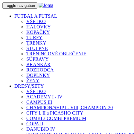
Toggle navigation
FUTBAL A FUTSAL
VŠETKO
HALOVKY
KOPAČKY
TURFY
TRENKY
ŠTULPNE
TRÉNINGOVÉ OBLEČENIE
SÚPRAVY
BRANKÁR
ROZHODCA
DOPLNKY
ŽENY
DRESY/SETY
VŠETKO
ACADEMY I - IV
CAMPUS III
CHAMPION/SHIP I - VIII, CHAMPION 20
CITY I, II a PICASHO CITY
COMBI a COMBI PREMIUM
COPA II
DANUBIO IV