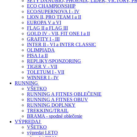
SETY DANUBIO, PHOENIX, LIDER, VICTORY, P
ECO CHAMPIONSHIP
ECO/SUPERNOVA I - IV
LION II, PRO TEAM I a II
EUROPA V a VI
FLAG II a FLAG III
GOLD IV - VII, FIT ONE I a II
GRAFITY I - III
INTER II - VI a INTER CLASSIC
OLIMPIADA
PISA I a II
REPLIKY/SPONZORING
TIGER V - VII
TOLETUM I - VII
WINNER I - IV
RUNNING
VŠETKO
RUNNING A FITNES OBLEČENIE
RUNNING A FITNES OBUV
RUNNING DOPLNKY
TREKKING/TRAIL
BRAMA - spodné oblečenie
VÝPREDAJ
VŠETKO
výpredaj LETO