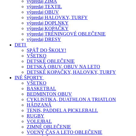
výpredaj ZIMA
výpredaj TEXTIL
výpredaj OBUV
výpredaj HALOVKY, TURFY
výpredaj DOPLNKY
výpredaj KOPAČKY
výpredaj TRÉNINGOVÉ OBLEČENIE
výpredaj DRESY
DETI
SPÄŤ DO ŠKOLY!
VŠETKO
DETSKÉ OBLEČENIE
DETSKÁ OBUV, OBUV NA LETO
DETSKÉ KOPAČKY, HALOVKY, TURFY
INÉ ŠPORTY
VŠETKO
BASKETBAL
BEDMINTON OBUV
CYKLISTIKA, DUATHLON A TRIATLON
HÁDZANÁ
TENIS, PADDEL A PICKLEBALL
RUGBY
VOLEJBAL
ZIMNÉ OBLEČENIE
VOĽNÝ ČAS A LETO OBLEČENIE