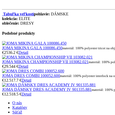
Tabuľka veľkostí
pohlavie:
DÁMSKE
kolekcia:
ELITE
oblečenie:
DRESY
Podobné produkty
JOMA MIKINA GALA 100086.450
materiál: 100% polyester tricot na ob
€25
36.2 €
Detail
JOMA MIKINA CHAMPIONSHIP VII 103082.021
materiál: 100% pol
€29.5
44 €
Detail
JOMA DRES COMBI 100052.600
materiál: 100% polyester interlock na 
€12.5
17.7 €
Detail
JOMA DÁMSKY DRES ACADEMY IV 901335.881
materiál: 100% p
€12.5
18.5 €
Detail
O nás
Katalógy
Súťaž