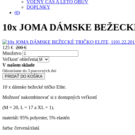
VOĽNÝ ČAS A LETO OBUV
DOPLNKY
(
0
)
10x JOMA DÁMSKE BEŽECKÉ 
125 €
200 €
Množstvo
Veľkosť oblečenia
V našom sklade
Odosielame do 3 pracovných dní
PRIDAŤ DO KOŠÍKA
10 x dámske bežecké tričko Elite.
Možnosť nakombinovať si z dostupných veľkostí
(M = 20, L = 17 a XL = 1).
materiál: 95% polyester, 5% elastén
farba: červená/zlatá