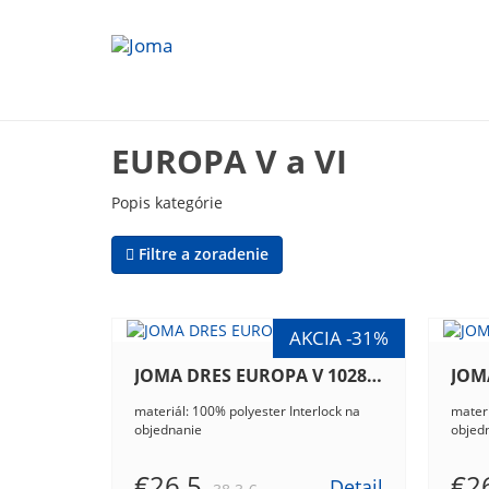
EUROPA V a VI
Popis kategórie
Filtre a zoradenie
JOMA DRES EUROPA V 102838.106
materiál: 100% polyester Interlock na
materi
objednanie
objed
€26.5
€2
Detail