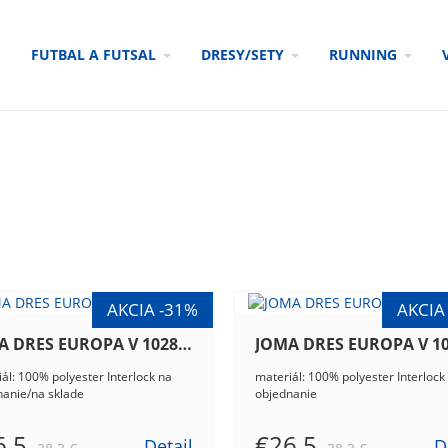
FUTBAL A FUTSAL
DRESY/SETY
RUNNING
JOMA DRES EUROPA V 102838.201
ál: 100% polyester Interlock na
materiál: 100% polyester Interlock
nanie/na sklade
objednanie
6.5
€26.5
Detail
D