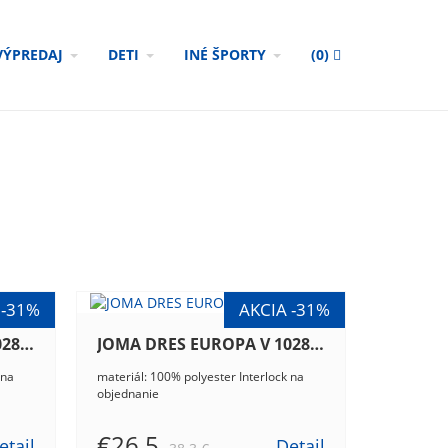
VÝPREDAJ
DETI
INÉ ŠPORTY
(
0
)
JOMA DRES EUROPA V 102838.336
JOMA DRES EUROPA V 102838.452
 na
materiál: 100% polyester Interlock na
objednanie
€26.5
etail
Detail