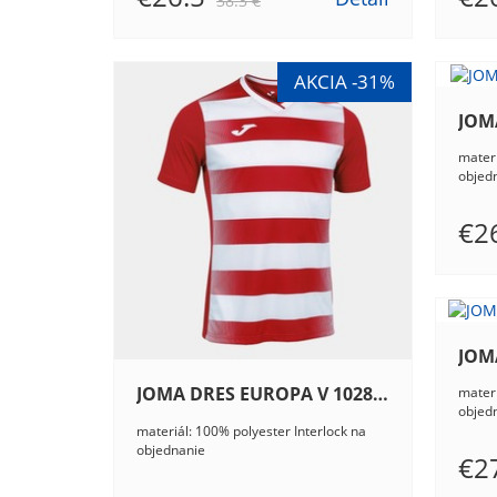
38.3 €
materi
objed
€2
JOMA DRES EUROPA V 102838.602
materi
objed
materiál: 100% polyester Interlock na
objednanie
€2