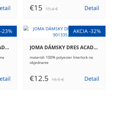
€15
etail
Detail
19.4 €
JOMA DÁMSKY DRES ACADEMY III 901141.901
JOMA DÁMSKY DRES ACADEMY IV 901335.063
 na
materiál: 100% polyester Interlock na
objednanie
€12.5
etail
Detail
18.5 €