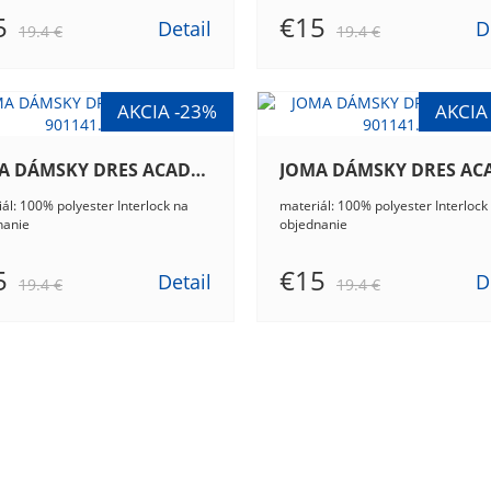
5
€15
Detail
D
19.4 €
19.4 €
JOMA DÁMSKY DRES ACADEMY III 901141.881
ál: 100% polyester Interlock na
materiál: 100% polyester Interlock
nanie
objednanie
5
€15
Detail
D
19.4 €
19.4 €