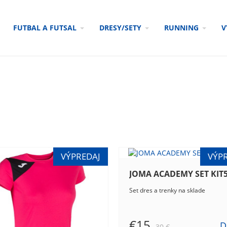
FUTBAL A FUTSAL
DRESY/SETY
RUNNING
V
Set dres a trenky na sklade
€15
D
30 €