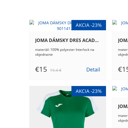
JOMA DÁMSKY DRES ACADEMY III 901141.200
materiál: 100% polyester Interlock na
materi
objednanie
objed
€15
€1
Detail
19.4 €
materi
objed