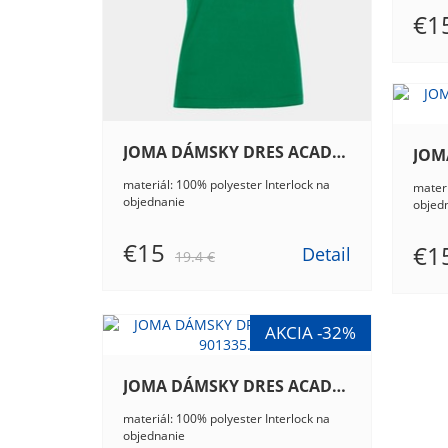
€1
JOMA DÁMSKY DRES ACADEMY III 901141.452
materiál: 100% polyester Interlock na
materi
objednanie
objed
€15
€1
Detail
19.4 €
JOMA DÁMSKY DRES ACADEMY IV 901335.102
materiál: 100% polyester Interlock na
objednanie