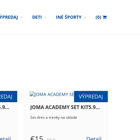
ÝPREDAJ
DETI
INÉ ŠPORTY
(
0
)
JOMA ACADEMY SET KIT5.981.05
JOMA ACADEMY SET KIT5.981.07
Set dres a trenky na sklade
€15
etail
Detail
30 €