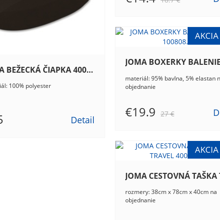
JOMA BEŽECKÁ ČIAPKA 400026.100
materiál: 95% bavlna, 5% elastan 
ál: 100% polyester
objednanie
€19.9
D
27 €
5
Detail
rozmery: 38cm x 78cm x 40cm na
objednanie