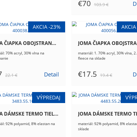
€70
D
103.9 €
JOMA ČIAPKA OBOJSTRANNÁ 400038.700
ál: 70% acryl, 30% vlna na
materiál: 1. 70% acryl, 30% vlna, 2.
nanie
fleece na sklade
7
€17.5
Detail
D
22.1 €
19.4 €
JOMA DÁMSKE TERMO TIELKO DLHÉ 3483.55.101
ál: 92% polyamid, 8% elastan na
materiál: 92% polyamid, 8% elasta
e
sklade