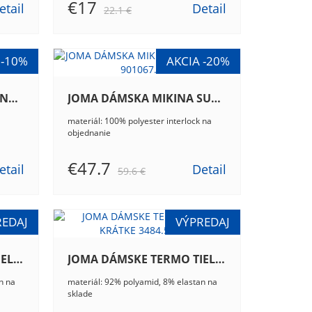
€17
etail
Detail
22.1 €
JOMA ČIAPKA OBOJSTRANNÁ 400056.100
JOMA DÁMSKA MIKINA SUPERNOVA II 901067.672
materiál: 100% polyester interlock na
objednanie
€47.7
etail
Detail
59.6 €
JOMA DÁMSKE TERMO TIELKO DLHÉ 4483.55.205
JOMA DÁMSKE TERMO TIELKO KRÁTKE 3484.55.101
n na
materiál: 92% polyamid, 8% elastan na
sklade