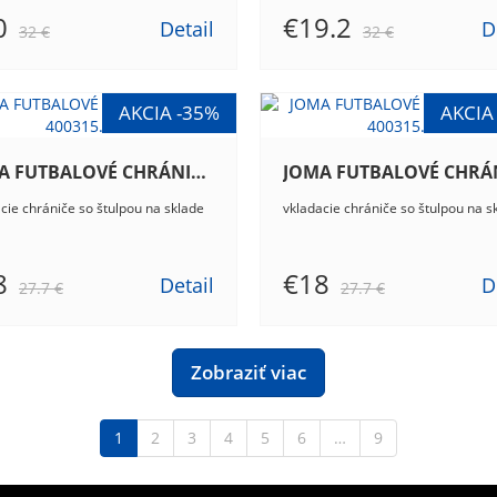
0
€19.2
Detail
D
32 €
32 €
JOMA FUTBALOVÉ CHRÁNIČE J-PRO 400315.106
cie chrániče so štulpou na sklade
vkladacie chrániče so štulpou na s
8
€18
Detail
D
27.7 €
27.7 €
Zobraziť viac
1
2
3
4
5
6
…
9