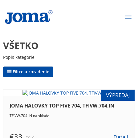
Togg
navi
VŠETKO
Popis kategórie
Filtre a zoradenie
JOMA HALOVKY TOP FIVE 704, TFIVW.704.IN
TFIVW.704.IN na sklade
€33
Detail
59 €