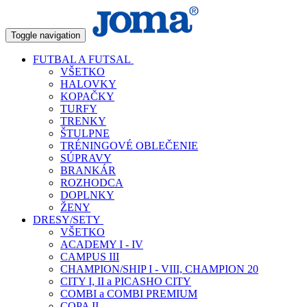
Toggle navigation
FUTBAL A FUTSAL
VŠETKO
HALOVKY
KOPAČKY
TURFY
TRENKY
ŠTULPNE
TRÉNINGOVÉ OBLEČENIE
SÚPRAVY
BRANKÁR
ROZHODCA
DOPLNKY
ŽENY
DRESY/SETY
VŠETKO
ACADEMY I - IV
CAMPUS III
CHAMPION/SHIP I - VIII, CHAMPION 20
CITY I, II a PICASHO CITY
COMBI a COMBI PREMIUM
COPA II