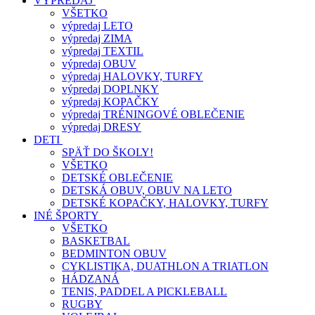
VÝPREDAJ
VŠETKO
výpredaj LETO
výpredaj ZIMA
výpredaj TEXTIL
výpredaj OBUV
výpredaj HALOVKY, TURFY
výpredaj DOPLNKY
výpredaj KOPAČKY
výpredaj TRÉNINGOVÉ OBLEČENIE
výpredaj DRESY
DETI
SPÄŤ DO ŠKOLY!
VŠETKO
DETSKÉ OBLEČENIE
DETSKÁ OBUV, OBUV NA LETO
DETSKÉ KOPAČKY, HALOVKY, TURFY
INÉ ŠPORTY
VŠETKO
BASKETBAL
BEDMINTON OBUV
CYKLISTIKA, DUATHLON A TRIATLON
HÁDZANÁ
TENIS, PADDEL A PICKLEBALL
RUGBY