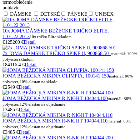
termooblečenie
pohlavie
DÁMSKE
DETSKÉ
PÁNSKE
UNISEX
10x JOMA DÁMSKE BEŽECKÉ TRIČKO ELITE,
1101.22.2013
10x tričko Elite skladom
€125
200 €
Detail
7x JOMA DÁMSKE TRIČKO SPIKE II, 900868.501
materiál: 100%
polyester skladom
€84
116.4 €
Detail
JOMA BEŽECKÁ MIKINA OLIMPIA, 100141.150
materiál: 90%
polyester, 10% elastan na sklade
€25
49 €
Detail
JOMA BEŽECKÁ MIKINA R-NIGHT 104044.100
materiál: 88%
polyester, 12% elastan na objednanie
€34
85 €
Detail
JOMA BEŽECKÁ MIKINA R-NIGHT 104044.110
materiál: 88%
polyester, 12% elastan na objednanie
€34
85 €
Detail