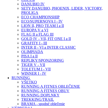
DANUBIO IV
SETY DANUBIO, PHOENIX, LIDER, VICTORY,
PROLIGA
ECO CHAMPIONSHIP
ECO/SUPERNOVA I - IV
LION II, PRO TEAM I a II
EUROPA V a VI
FLAG II a FLAG III
GOLD IV - VII, FIT ONE I a II
GRAFITY I - III
INTER II - VI a INTER CLASSIC
OLIMPIADA
PISA I a II
REPLIKY/SPONZORING
TIGER V - VII
TOLETUM I - VII
WINNER I - IV
RUNNING
VŠETKO
RUNNING A FITNES OBLEČENIE
RUNNING A FITNES OBUV
RUNNING DOPLNKY
TREKKING/TRAIL
BRAMA - spodné oblečenie