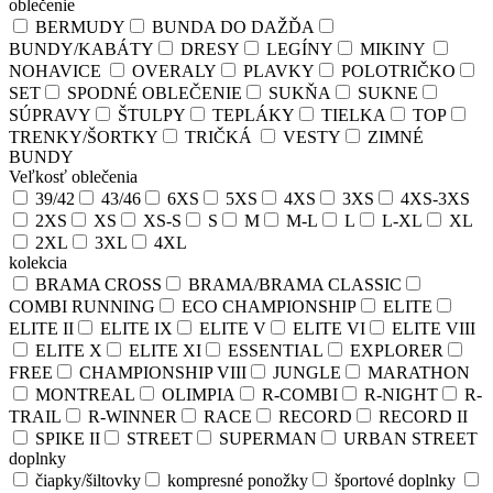
oblečenie
BERMUDY
BUNDA DO DAŽĎA
BUNDY/KABÁTY
DRESY
LEGÍNY
MIKINY
NOHAVICE
OVERALY
PLAVKY
POLOTRIČKO
SET
SPODNÉ OBLEČENIE
SUKŇA
SUKNE
SÚPRAVY
ŠTULPY
TEPLÁKY
TIELKA
TOP
TRENKY/ŠORTKY
TRIČKÁ
VESTY
ZIMNÉ
BUNDY
Veľkosť oblečenia
39/42
43/46
6XS
5XS
4XS
3XS
4XS-3XS
2XS
XS
XS-S
S
M
M-L
L
L-XL
XL
2XL
3XL
4XL
kolekcia
BRAMA CROSS
BRAMA/BRAMA CLASSIC
COMBI RUNNING
ECO CHAMPIONSHIP
ELITE
ELITE II
ELITE IX
ELITE V
ELITE VI
ELITE VIII
ELITE X
ELITE XI
ESSENTIAL
EXPLORER
FREE
CHAMPIONSHIP VIII
JUNGLE
MARATHON
MONTREAL
OLIMPIA
R-COMBI
R-NIGHT
R-
TRAIL
R-WINNER
RACE
RECORD
RECORD II
SPIKE II
STREET
SUPERMAN
URBAN STREET
doplnky
čiapky/šiltovky
kompresné ponožky
športové doplnky