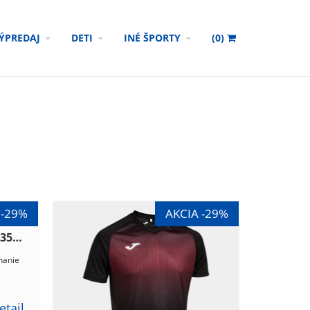
ÝPREDAJ
DETI
INÉ ŠPORTY
(
0
)
JOMA DRES TIGER V 103235.109
nanie
etail