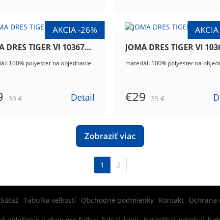
JOMA DRES TIGER VI 103679.881
ál: 100% polyester na objednanie
materiál: 100% polyester na objed
9
€29
Detail
D
39 €
39 €
Zobraziť viac
1
2
Súťaž
Tabuľka veľkostí
Obchodné podmienky
Kontakt
Ochrana 
é oblečenie a obuv pre futbal, futsal, tenis, basketbal, volejbal, be