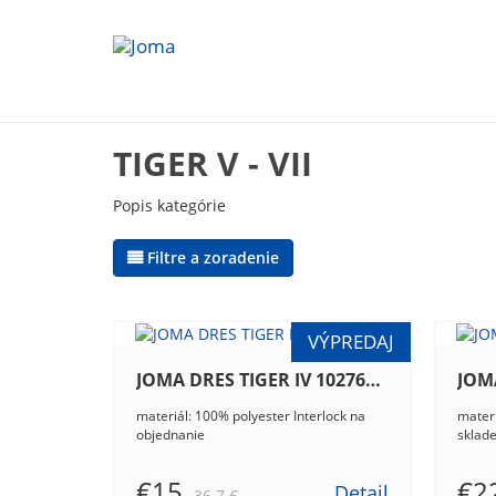
TIGER V - VII
Popis kategórie
Filtre a zoradenie
JOMA DRES TIGER IV 102764.119
materiál: 100% polyester Interlock na
materi
objednanie
sklad
€15
€2
Detail
36.7 €