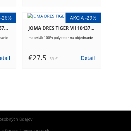
JOMA DRES TIGER VI 103679.901
JOMA DRES TIGER VII 104378.106
nanie
materiál: 100% polyester na objednanie
€27.5
etail
Detail
39 €
osobných údajov
h a fitness | joma-sport.sk