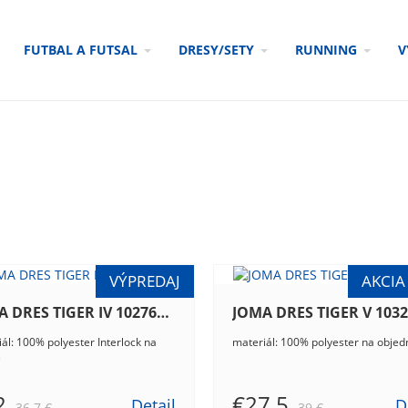
FUTBAL A FUTSAL
DRESY/SETY
RUNNING
V
JOMA DRES TIGER IV 102764.901
ál: 100% polyester Interlock na
materiál: 100% polyester na objed
e
2
€27.5
Detail
D
36.7 €
39 €