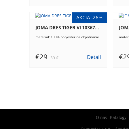
JOMA DRES TIGER VI 103679.701
materiál: 100% polyester na objednanie
materi
€29
€2
Detail
39 €
O nás
Katalógy
Connectra s.r.o. – športov