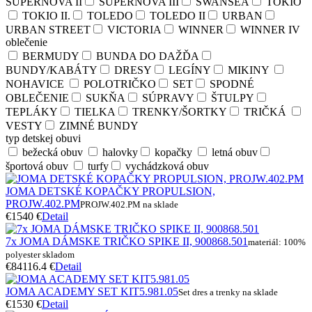
SUPERNOVA II
SUPERNOVA III
SWANSEA
TOKIO
TOKIO II.
TOLEDO
TOLEDO II
URBAN
URBAN STREET
VICTORIA
WINNER
WINNER IV
oblečenie
BERMUDY
BUNDA DO DAŽĎA
BUNDY/KABÁTY
DRESY
LEGÍNY
MIKINY
NOHAVICE
POLOTRIČKO
SET
SPODNÉ
OBLEČENIE
SUKŇA
SÚPRAVY
ŠTULPY
TEPLÁKY
TIELKA
TRENKY/ŠORTKY
TRIČKÁ
VESTY
ZIMNÉ BUNDY
typ detskej obuvi
bežecká obuv
halovky
kopačky
letná obuv
športová obuv
turfy
vychádzková obuv
JOMA DETSKÉ KOPAČKY PROPULSION,
PROJW.402.PM
PROJW.402.PM na sklade
€15
40 €
Detail
7x JOMA DÁMSKE TRIČKO SPIKE II, 900868.501
materiál: 100%
polyester skladom
€84
116.4 €
Detail
JOMA ACADEMY SET KIT5.981.05
Set dres a trenky na sklade
€15
30 €
Detail