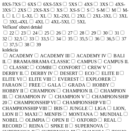
8XS-7XS
6XS
6XS-5XS
5XS
4XS
3XS
4XS-
3XS
2XS
2XS-XS
XS
XS-S
S
S-M
M
M-
L
L
L-XL
XL
XL-2XL
2XL
2XL-3XL
3XL
3XL-4XL
4XL
4XL-5XL
5XL
Veľkosť obuvi detské
22
23
24
25
26
27
28
29
30
31
32
32,5
33
33,5
34
35
35,5
36
36,5
37
37,5
38
39
kolekcia
ACADEMY
ACADEMY III
ACADEMY IV
BALI
II.
BRAMA/BRAMA CLASSIC
CAMPUS
CAMPUS II.
CLASSIC
COMBI
CONFORT
CREW V
DERBY II.
DERBY IV
DESERT
ECO
ELITE II
ELITE VI
ELITE VIII
EVEREST
EXPLORER
FARAON
FREE
GALA
GRADA
HOBBY
HOBBY II
CHAMPION
CHAMPION II.
CHAMPION
III.
CHAMPION IV
CHAMPION V
CHAMPION/SHIP
20
CHAMPIONSHIP VI
CHAMPIONSHIP VII
CHAMPIONSHIP VIII
IRIS
JUNGLE
LIGA
LION,
LION II
MAXI
MENFIS
MONTANA
MUNDIAL
NOBEL
OLIMPIA
OPEN II
OXFORD
REAL
RECORD
REINA
SPIKE II
SUPERNOVA