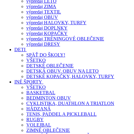
výpredaj LETO
výpredaj ZIMA
výpredaj TEXTIL
výpredaj OBUV
výpredaj HALOVKY, TURFY
výpredaj DOPLNKY
výpredaj KOPAČKY
výpredaj TRÉNINGOVÉ OBLEČENIE
výpredaj DRESY
DETI
SPÄŤ DO ŠKOLY!
VŠETKO
DETSKÉ OBLEČENIE
DETSKÁ OBUV, OBUV NA LETO
DETSKÉ KOPAČKY, HALOVKY, TURFY
INÉ ŠPORTY
VŠETKO
BASKETBAL
BEDMINTON OBUV
CYKLISTIKA, DUATHLON A TRIATLON
HÁDZANÁ
TENIS, PADDEL A PICKLEBALL
RUGBY
VOLEJBAL
ZIMNÉ OBLEČENIE