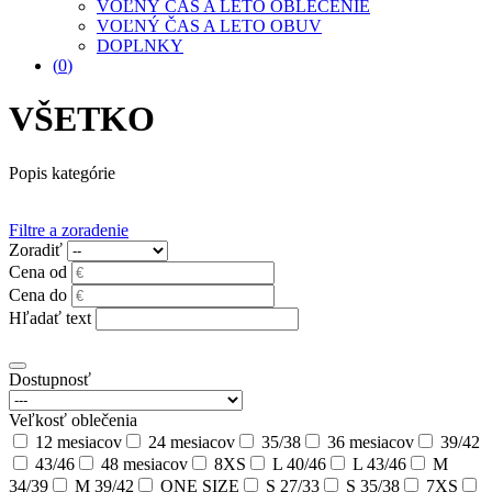
VOĽNÝ ČAS A LETO OBLEČENIE
VOĽNÝ ČAS A LETO OBUV
DOPLNKY
(
0
)
VŠETKO
Popis kategórie
Filtre a zoradenie
Zoradiť
Cena od
Cena do
Hľadať text
Dostupnosť
Veľkosť oblečenia
12 mesiacov
24 mesiacov
35/38
36 mesiacov
39/42
43/46
48 mesiacov
8XS
L 40/46
L 43/46
M
34/39
M 39/42
ONE SIZE
S 27/33
S 35/38
7XS