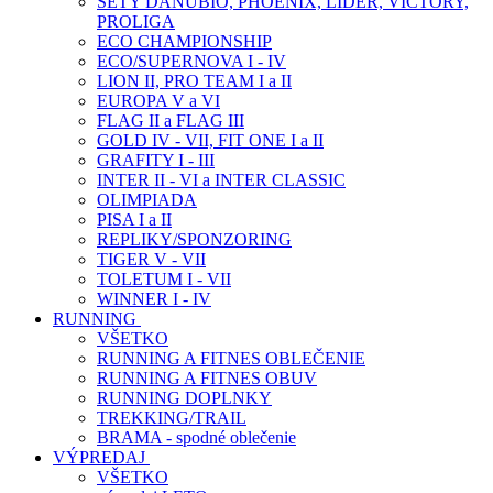
SETY DANUBIO, PHOENIX, LIDER, VICTORY,
PROLIGA
ECO CHAMPIONSHIP
ECO/SUPERNOVA I - IV
LION II, PRO TEAM I a II
EUROPA V a VI
FLAG II a FLAG III
GOLD IV - VII, FIT ONE I a II
GRAFITY I - III
INTER II - VI a INTER CLASSIC
OLIMPIADA
PISA I a II
REPLIKY/SPONZORING
TIGER V - VII
TOLETUM I - VII
WINNER I - IV
RUNNING
VŠETKO
RUNNING A FITNES OBLEČENIE
RUNNING A FITNES OBUV
RUNNING DOPLNKY
TREKKING/TRAIL
BRAMA - spodné oblečenie
VÝPREDAJ
VŠETKO