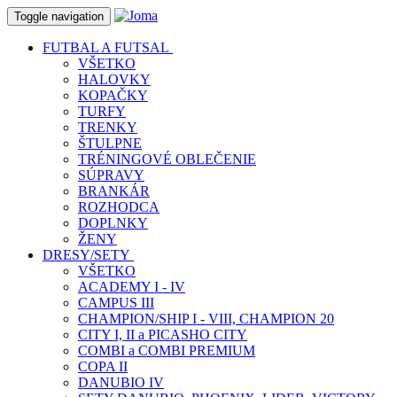
Toggle navigation
FUTBAL A FUTSAL
VŠETKO
HALOVKY
KOPAČKY
TURFY
TRENKY
ŠTULPNE
TRÉNINGOVÉ OBLEČENIE
SÚPRAVY
BRANKÁR
ROZHODCA
DOPLNKY
ŽENY
DRESY/SETY
VŠETKO
ACADEMY I - IV
CAMPUS III
CHAMPION/SHIP I - VIII, CHAMPION 20
CITY I, II a PICASHO CITY
COMBI a COMBI PREMIUM
COPA II
DANUBIO IV