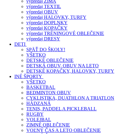
výpredaj ZIMA
výpredaj TEXTIL
výpredaj OBUV
výpredaj HALOVKY, TURFY
výpredaj DOPLNKY
výpredaj KOPAČKY
výpredaj TRÉNINGOVÉ OBLEČENIE
výpredaj DRESY
DETI
SPÄŤ DO ŠKOLY!
VŠETKO
DETSKÉ OBLEČENIE
DETSKÁ OBUV, OBUV NA LETO
DETSKÉ KOPAČKY, HALOVKY, TURFY
INÉ ŠPORTY
VŠETKO
BASKETBAL
BEDMINTON OBUV
CYKLISTIKA, DUATHLON A TRIATLON
HÁDZANÁ
TENIS, PADDEL A PICKLEBALL
RUGBY
VOLEJBAL
ZIMNÉ OBLEČENIE
VOĽNÝ ČAS A LETO OBLEČENIE