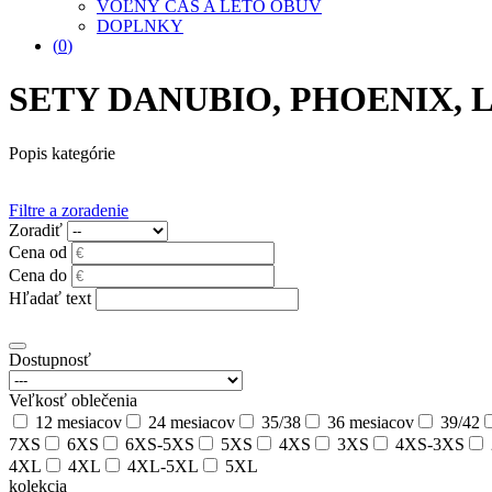
VOĽNÝ ČAS A LETO OBUV
DOPLNKY
(
0
)
SETY DANUBIO, PHOENIX, 
Popis kategórie
Filtre a zoradenie
Zoradiť
Cena od
Cena do
Hľadať text
Dostupnosť
Veľkosť oblečenia
12 mesiacov
24 mesiacov
35/38
36 mesiacov
39/42
7XS
6XS
6XS-5XS
5XS
4XS
3XS
4XS-3XS
4XL
4XL
4XL-5XL
5XL
kolekcia