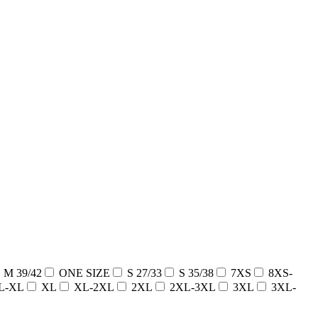
M 39/42
ONE SIZE
S 27/33
S 35/38
7XS
8XS-
L-XL
XL
XL-2XL
2XL
2XL-3XL
3XL
3XL-