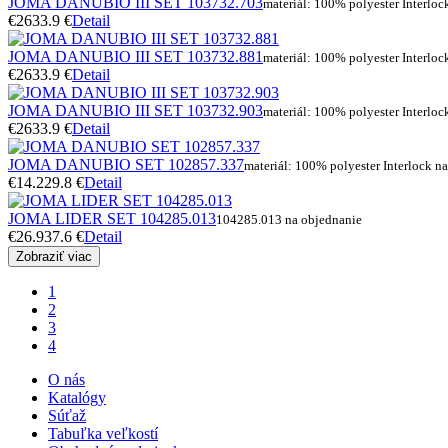
JOMA DANUBIO III SET 103732.703
materiál: 100% polyester Interloc
€26
33.9 €
Detail
JOMA DANUBIO III SET 103732.881
materiál: 100% polyester Interloc
€26
33.9 €
Detail
JOMA DANUBIO III SET 103732.903
materiál: 100% polyester Interloc
€26
33.9 €
Detail
JOMA DANUBIO SET 102857.337
materiál: 100% polyester Interlock na
€14.2
29.8 €
Detail
JOMA LIDER SET 104285.013
104285.013 na objednanie
€26.9
37.6 €
Detail
Zobraziť viac
1
2
3
4
O nás
Katalógy
Súťaž
Tabuľka veľkostí