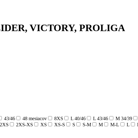
LIDER, VICTORY, PROLIGA
43/46
48 mesiacov
8XS
L 40/46
L 43/46
M 34/39
2XS
2XS-XS
XS
XS-S
S
S-M
M
M-L
L