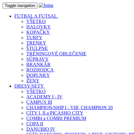
Toggle navigation
FUTBAL A FUTSAL
VŠETKO
HALOVKY
KOPAČKY
TURFY
TRENKY
ŠTULPNE
TRÉNINGOVÉ OBLEČENIE
SÚPRAVY
BRANKÁR
ROZHODCA
DOPLNKY
ŽENY
DRESY/SETY
VŠETKO
ACADEMY I - IV
CAMPUS III
CHAMPION/SHIP I - VIII, CHAMPION 20
CITY I, II a PICASHO CITY
COMBI a COMBI PREMIUM
COPA II
DANUBIO IV