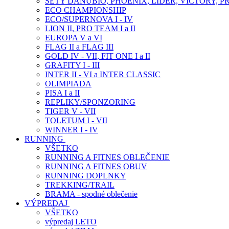
SETY DANUBIO, PHOENIX, LIDER, VICTORY, P
ECO CHAMPIONSHIP
ECO/SUPERNOVA I - IV
LION II, PRO TEAM I a II
EUROPA V a VI
FLAG II a FLAG III
GOLD IV - VII, FIT ONE I a II
GRAFITY I - III
INTER II - VI a INTER CLASSIC
OLIMPIADA
PISA I a II
REPLIKY/SPONZORING
TIGER V - VII
TOLETUM I - VII
WINNER I - IV
RUNNING
VŠETKO
RUNNING A FITNES OBLEČENIE
RUNNING A FITNES OBUV
RUNNING DOPLNKY
TREKKING/TRAIL
BRAMA - spodné oblečenie
VÝPREDAJ
VŠETKO
výpredaj LETO