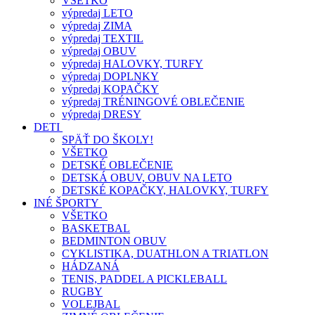
VŠETKO
výpredaj LETO
výpredaj ZIMA
výpredaj TEXTIL
výpredaj OBUV
výpredaj HALOVKY, TURFY
výpredaj DOPLNKY
výpredaj KOPAČKY
výpredaj TRÉNINGOVÉ OBLEČENIE
výpredaj DRESY
DETI
SPÄŤ DO ŠKOLY!
VŠETKO
DETSKÉ OBLEČENIE
DETSKÁ OBUV, OBUV NA LETO
DETSKÉ KOPAČKY, HALOVKY, TURFY
INÉ ŠPORTY
VŠETKO
BASKETBAL
BEDMINTON OBUV
CYKLISTIKA, DUATHLON A TRIATLON
HÁDZANÁ
TENIS, PADDEL A PICKLEBALL
RUGBY
VOLEJBAL