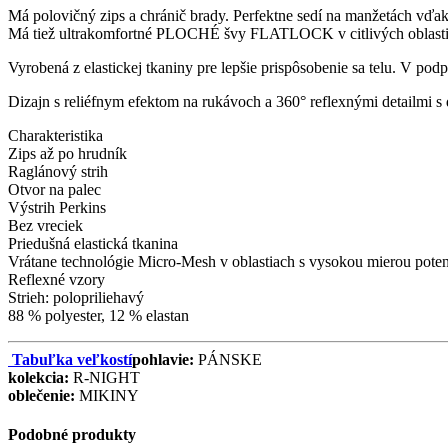
Má polovičný zips a chránič brady. Perfektne sedí na manžetách vďak
Má tiež ultrakomfortné PLOCHÉ švy FLATLOCK v citlivých oblastia
Vyrobená z elastickej tkaniny pre lepšie prispôsobenie sa telu. 
Dizajn s reliéfnym efektom na rukávoch a 360° reflexnými detailmi s
Charakteristika
Zips až po hrudník
Raglánový strih
Otvor na palec
Výstrih Perkins
Bez vreciek
Priedušná elastická tkanina
Vrátane technológie Micro-Mesh v oblastiach s vysokou mierou poten
Reflexné vzory
Strieh: polopriliehavý
88 % polyester, 12 % elastan
Tabuľka veľkostí
pohlavie:
PÁNSKE
kolekcia:
R-NIGHT
oblečenie:
MIKINY
Podobné produkty