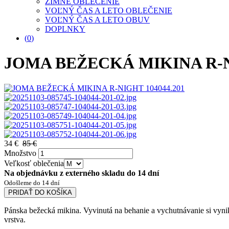
ZIMNÉ OBLEČENIE
VOĽNÝ ČAS A LETO OBLEČENIE
VOĽNÝ ČAS A LETO OBUV
DOPLNKY
(
0
)
JOMA BEŽECKÁ MIKINA R-NI
34 €
85 €
Množstvo
Veľkosť oblečenia
Na objednávku z externého skladu do 14 dní
Odošleme do 14 dní
PRIDAŤ DO KOŠÍKA
Pánska bežecká mikina. Vyvinutá na behanie a vychutnávanie si vynik
vrstva.