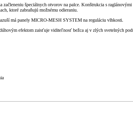
a začleneniu špeciálnych otvorov na palce. Konštrukcia s raglánovými
ch, ktoré zabraňujú možnému odieraniu.
V podpazuší má panely MICRO-MESH SYSTEM na reguláciu vlhkosti.
 dúhovým efektom zaisťuje viditeľnosť bežca aj v zlých svetelných po
ia