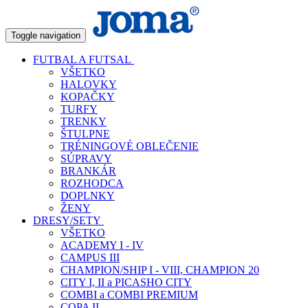
Toggle navigation
FUTBAL A FUTSAL
VŠETKO
HALOVKY
KOPAČKY
TURFY
TRENKY
ŠTULPNE
TRÉNINGOVÉ OBLEČENIE
SÚPRAVY
BRANKÁR
ROZHODCA
DOPLNKY
ŽENY
DRESY/SETY
VŠETKO
ACADEMY I - IV
CAMPUS III
CHAMPION/SHIP I - VIII, CHAMPION 20
CITY I, II a PICASHO CITY
COMBI a COMBI PREMIUM
COPA II