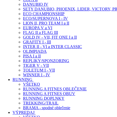
DANUBIO IV
SETY DANUBIO, PHOENIX, LIDER, VICTORY, P
ECO CHAMPIONSHIP
ECO/SUPERNOVA I - IV
LION II, PRO TEAM I a II
EUROPA V a VI
FLAG II a FLAG III
GOLD IV - VII, FIT ONE I a II
GRAFITY I - III
INTER II - VI a INTER CLASSIC
OLIMPIADA
PISA I a II
REPLIKY/SPONZORING
TIGER V - VII
TOLETUM I - VII
WINNER I - IV
RUNNING
VŠETKO
RUNNING A FITNES OBLEČENIE
RUNNING A FITNES OBUV
RUNNING DOPLNKY
TREKKING/TRAIL
BRAMA - spodné oblečenie
VÝPREDAJ