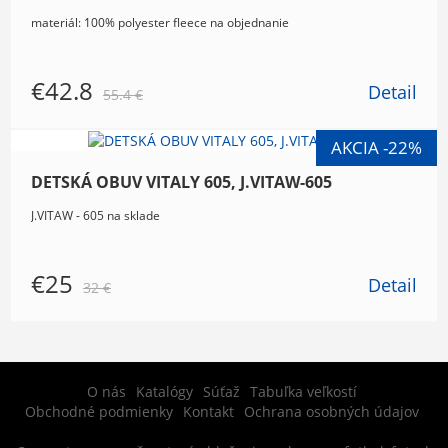
materiál: 100% polyester fleece na objednanie
€42.8
Detail
55.4 €
DETSKÁ OBUV VITALY 605, J.VITAW-605
J.VITAW - 605 na sklade
€25
Detail
32 €
O nás
Katalógy
Súťaž
Tabuľka veľkostí
Obchodné podmienky
Kontakt
Ochrana osobných údajov