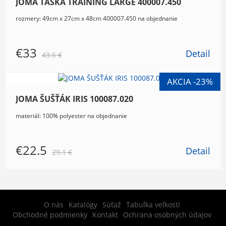
JOMA TAŠKA TRAINING LARGE 400007.450
rozmery: 49cm x 27cm x 48cm 400007.450 na objednanie
€33
Detail
43.6 €
JOMA ŠUŠŤÁK IRIS 100087.020
materiál: 100% polyester na objednanie
€22.5
Detail
29.1 €
O nás
Katalógy
Súťaž
Tabuľka veľkostí
Obchodné podmienky
Kontakt
Ochrana osobných údajov