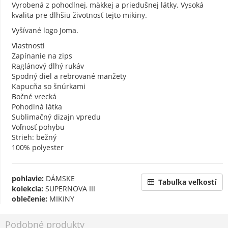
Vyrobená z pohodlnej, mäkkej a priedušnej látky. Vysoká
kvalita pre dlhšiu životnosť tejto mikiny.
Vyšívané logo Joma.
Vlastnosti
Zapínanie na zips
Raglánový dlhý rukáv
Spodný diel a rebrované manžety
Kapucňa so šnúrkami
Bočné vrecká
Pohodlná látka
Sublimačný dizajn vpredu
Voľnosť pohybu
Strieh: bežný
100% polyester
pohlavie:
DÁMSKE
Tabuľka veľkostí
kolekcia:
SUPERNOVA III
oblečenie:
MIKINY
Podobné produkty