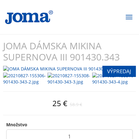
Togg
navi
JOMA DÁMSKA MIKINA
SUPERNOVA III 901430.343
25 €
58.9 €
Množstvo