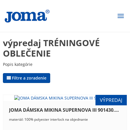
Togg
navi
výpredaj TRÉNINGOVÉ
OBLEČENIE
Popis kategórie
Filtre a zoradenie
JOMA DÁMSKA MIKINA SUPERNOVA III 901430.702
materiál: 100% polyester interlock na objednanie