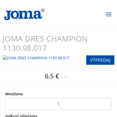
Togg
navi
JOMA DRES CHAMPION
1130.98.017
6.5 €
17 €
Množstvo
Veľkosť oblečenia