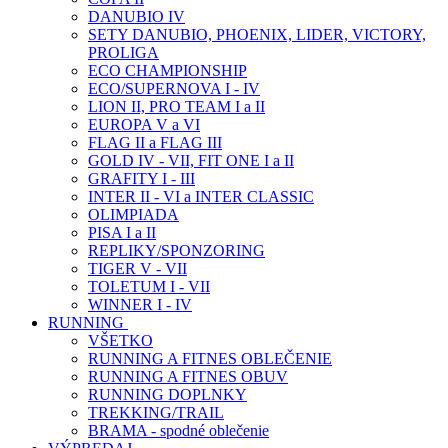
DANUBIO IV
SETY DANUBIO, PHOENIX, LIDER, VICTORY,
PROLIGA
ECO CHAMPIONSHIP
ECO/SUPERNOVA I - IV
LION II, PRO TEAM I a II
EUROPA V a VI
FLAG II a FLAG III
GOLD IV - VII, FIT ONE I a II
GRAFITY I - III
INTER II - VI a INTER CLASSIC
OLIMPIADA
PISA I a II
REPLIKY/SPONZORING
TIGER V - VII
TOLETUM I - VII
WINNER I - IV
RUNNING
VŠETKO
RUNNING A FITNES OBLEČENIE
RUNNING A FITNES OBUV
RUNNING DOPLNKY
TREKKING/TRAIL
BRAMA - spodné oblečenie