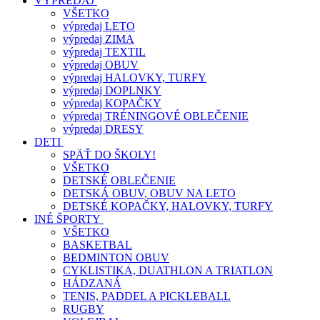
VÝPREDAJ
VŠETKO
výpredaj LETO
výpredaj ZIMA
výpredaj TEXTIL
výpredaj OBUV
výpredaj HALOVKY, TURFY
výpredaj DOPLNKY
výpredaj KOPAČKY
výpredaj TRÉNINGOVÉ OBLEČENIE
výpredaj DRESY
DETI
SPÄŤ DO ŠKOLY!
VŠETKO
DETSKÉ OBLEČENIE
DETSKÁ OBUV, OBUV NA LETO
DETSKÉ KOPAČKY, HALOVKY, TURFY
INÉ ŠPORTY
VŠETKO
BASKETBAL
BEDMINTON OBUV
CYKLISTIKA, DUATHLON A TRIATLON
HÁDZANÁ
TENIS, PADDEL A PICKLEBALL
RUGBY