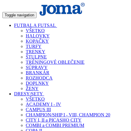
Toggle navigation
FUTBAL A FUTSAL
VŠETKO
HALOVKY
KOPAČKY
TURFY
TRENKY
ŠTULPNE
TRÉNINGOVÉ OBLEČENIE
SÚPRAVY
BRANKÁR
ROZHODCA
DOPLNKY
ŽENY
DRESY/SETY
VŠETKO
ACADEMY I - IV
CAMPUS III
CHAMPION/SHIP I - VIII, CHAMPION 20
CITY I, II a PICASHO CITY
COMBI a COMBI PREMIUM
COPA II