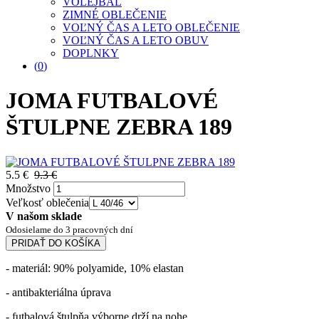
VOLEJBAL
ZIMNÉ OBLEČENIE
VOĽNÝ ČAS A LETO OBLEČENIE
VOĽNÝ ČAS A LETO OBUV
DOPLNKY
(
0
)
JOMA FUTBALOVÉ
ŠTULPNE ZEBRA 189
5.5 €
9.3 €
Množstvo
Veľkosť oblečenia
V našom sklade
Odosielame do 3 pracovných dní
PRIDAŤ DO KOŠÍKA
- materiál: 90% polyamide, 10% elastan
- antibakteriálna úprava
- futbalová štulpňa výborne drží na nohe