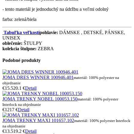
- tento materiál je jednoduchý na údržbu a veľmi odolný
farba: zelená/biela
Tabuľka veľkostí
pohlavie:
DÁMSKE , DETSKÉ, PÁNSKE,
UNISEX
oblečenie:
ŠTULPY
kolekcia štulpne:
ZEBRA
Podobné produkty
JOMA DRES WINNER 100946.401
materiál: 100% polyester na
objednanie
€15.5
20.1 €
Detail
JOMA TRENKY NOBEL 100053.150
materiál: 100% polyester
Interlock na objednanie
€12
17 €
Detail
JOMA TRENKY MAXI 101657.102
materiál: 100% polyester Interlock
na objednanie
€13.5
19.2 €
Detail