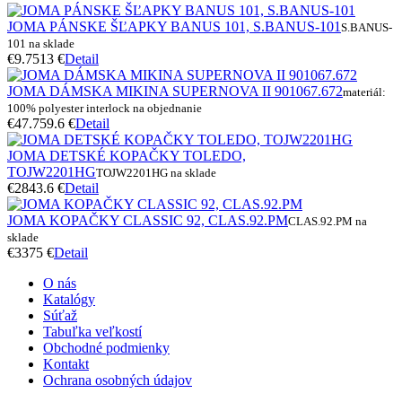
JOMA PÁNSKE ŠĽAPKY BANUS 101, S.BANUS-101
S.BANUS-
101 na sklade
€9.75
13 €
Detail
JOMA DÁMSKA MIKINA SUPERNOVA II 901067.672
materiál:
100% polyester interlock na objednanie
€47.7
59.6 €
Detail
JOMA DETSKÉ KOPAČKY TOLEDO,
TOJW2201HG
TOJW2201HG na sklade
€28
43.6 €
Detail
JOMA KOPAČKY CLASSIC 92, CLAS.92.PM
CLAS.92.PM na
sklade
€33
75 €
Detail
O nás
Katalógy
Súťaž
Tabuľka veľkostí
Obchodné podmienky
Kontakt
Ochrana osobných údajov