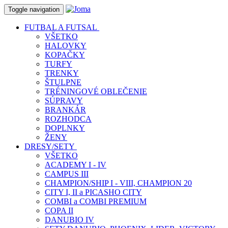
Toggle navigation
FUTBAL A FUTSAL
VŠETKO
HALOVKY
KOPAČKY
TURFY
TRENKY
ŠTULPNE
TRÉNINGOVÉ OBLEČENIE
SÚPRAVY
BRANKÁR
ROZHODCA
DOPLNKY
ŽENY
DRESY/SETY
VŠETKO
ACADEMY I - IV
CAMPUS III
CHAMPION/SHIP I - VIII, CHAMPION 20
CITY I, II a PICASHO CITY
COMBI a COMBI PREMIUM
COPA II
DANUBIO IV