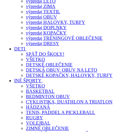
výpredaj LETO
výpredaj ZIMA
výpredaj TEXTIL
výpredaj OBUV
výpredaj HALOVKY, TURFY
výpredaj DOPLNKY
výpredaj KOPAČKY
výpredaj TRÉNINGOVÉ OBLEČENIE
výpredaj DRESY
DETI
SPÄŤ DO ŠKOLY!
VŠETKO
DETSKÉ OBLEČENIE
DETSKÁ OBUV, OBUV NA LETO
DETSKÉ KOPAČKY, HALOVKY, TURFY
INÉ ŠPORTY
VŠETKO
BASKETBAL
BEDMINTON OBUV
CYKLISTIKA, DUATHLON A TRIATLON
HÁDZANÁ
TENIS, PADDEL A PICKLEBALL
RUGBY
VOLEJBAL
ZIMNÉ OBLEČENIE