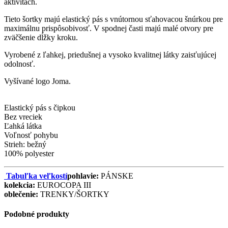
aktivitách.
Tieto šortky majú elastický pás s vnútornou sťahovacou šnúrkou pre
maximálnu prispôsobivosť. V spodnej časti majú malé otvory pre
zväčšenie dĺžky kroku.
Vyrobené z ľahkej, priedušnej a vysoko kvalitnej látky zaisťujúcej
odolnosť.
Vyšívané logo Joma.
Elastický pás s čipkou
Bez vreciek
Ľahká látka
Voľnosť pohybu
Strieh: bežný
100% polyester
Tabuľka veľkostí
pohlavie:
PÁNSKE
kolekcia:
EUROCOPA III
oblečenie:
TRENKY/ŠORTKY
Podobné produkty