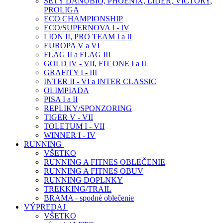
SETY DANUBIO, PHOENIX, LIDER, VICTORY,
PROLIGA
ECO CHAMPIONSHIP
ECO/SUPERNOVA I - IV
LION II, PRO TEAM I a II
EUROPA V a VI
FLAG II a FLAG III
GOLD IV - VII, FIT ONE I a II
GRAFITY I - III
INTER II - VI a INTER CLASSIC
OLIMPIADA
PISA I a II
REPLIKY/SPONZORING
TIGER V - VII
TOLETUM I - VII
WINNER I - IV
RUNNING
VŠETKO
RUNNING A FITNES OBLEČENIE
RUNNING A FITNES OBUV
RUNNING DOPLNKY
TREKKING/TRAIL
BRAMA - spodné oblečenie
VÝPREDAJ
VŠETKO