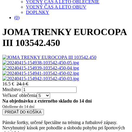
VOĽNÝ ČAS A LETO OBLEČENIE
VOĽNÝ ČAS A LETO OBUV
DOPLNKY
(
0
)
JOMA TRENKY EUROCOPA
III 103542.450
16.5 €
24.1 €
Množstvo
Veľkosť oblečenia
Na objednávku z externého skladu do 14 dní
Odošleme do 14 dní
PRIDAŤ DO KOŠÍKA
Pánske šortky, určené špeciálne na tréning a futbalové zápasy.
Nevyhnutný kúsok pre pohodlie a slobodu pohybu pri športových