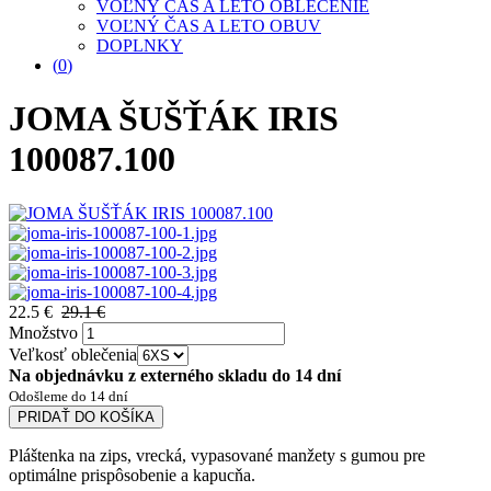
VOĽNÝ ČAS A LETO OBLEČENIE
VOĽNÝ ČAS A LETO OBUV
DOPLNKY
(
0
)
JOMA ŠUŠŤÁK IRIS
100087.100
22.5 €
29.1 €
Množstvo
Veľkosť oblečenia
Na objednávku z externého skladu do 14 dní
Odošleme do 14 dní
PRIDAŤ DO KOŠÍKA
Pláštenka na zips, vrecká, vypasované manžety s gumou pre
optimálne prispôsobenie a kapucňa.