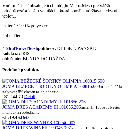
Vnútorná časť obsahuje technológiu Micro-Mesh pre väčšiu
priedušnosť a lepšiu ventiláciu, ktorá pomáha udržiavať telesnú
teplotu.
materiál: 100% polyester
farba: čierna
Tabuľka veľkostí
pohlavie:
DETSKÉ, PÁNSKE
kolekcia:
IRIS
oblečenie:
BUNDA DO DAŽĎA
Podobné produkty
JOMA BEŽECKÉ ŠORTKY OLIMPIA 100815.600
materiál: 95%
polyester, 5% elastan na objednanie
€31.5
44.7 €
Detail
JOMA DRES ACADEMY III 101656.206
materiál: 100% polyester
Interlock na objednanie
€15
19.4 €
Detail
JOMA DRES WINNER 100946.907
materiál: 100% polyester na