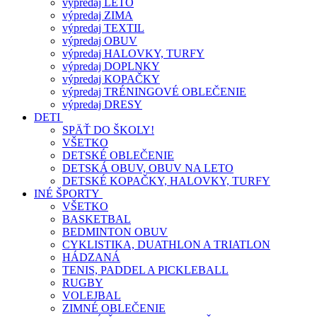
výpredaj LETO
výpredaj ZIMA
výpredaj TEXTIL
výpredaj OBUV
výpredaj HALOVKY, TURFY
výpredaj DOPLNKY
výpredaj KOPAČKY
výpredaj TRÉNINGOVÉ OBLEČENIE
výpredaj DRESY
DETI
SPÄŤ DO ŠKOLY!
VŠETKO
DETSKÉ OBLEČENIE
DETSKÁ OBUV, OBUV NA LETO
DETSKÉ KOPAČKY, HALOVKY, TURFY
INÉ ŠPORTY
VŠETKO
BASKETBAL
BEDMINTON OBUV
CYKLISTIKA, DUATHLON A TRIATLON
HÁDZANÁ
TENIS, PADDEL A PICKLEBALL
RUGBY
VOLEJBAL
ZIMNÉ OBLEČENIE