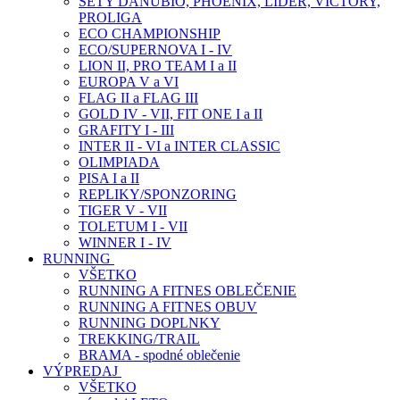
SETY DANUBIO, PHOENIX, LIDER, VICTORY,
PROLIGA
ECO CHAMPIONSHIP
ECO/SUPERNOVA I - IV
LION II, PRO TEAM I a II
EUROPA V a VI
FLAG II a FLAG III
GOLD IV - VII, FIT ONE I a II
GRAFITY I - III
INTER II - VI a INTER CLASSIC
OLIMPIADA
PISA I a II
REPLIKY/SPONZORING
TIGER V - VII
TOLETUM I - VII
WINNER I - IV
RUNNING
VŠETKO
RUNNING A FITNES OBLEČENIE
RUNNING A FITNES OBUV
RUNNING DOPLNKY
TREKKING/TRAIL
BRAMA - spodné oblečenie
VÝPREDAJ
VŠETKO