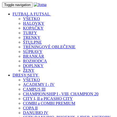
Toggle navigation
FUTBAL A FUTSAL
VŠETKO
HALOVKY
KOPAČKY
TURFY
TRENKY
ŠTULPNE
TRÉNINGOVÉ OBLEČENIE
SÚPRAVY
BRANKÁR
ROZHODCA
DOPLNKY
ŽENY
DRESY/SETY
VŠETKO
ACADEMY I - IV
CAMPUS III
CHAMPION/SHIP I - VIII, CHAMPION 20
CITY I, II a PICASHO CITY
COMBI a COMBI PREMIUM
COPA II
DANUBIO IV