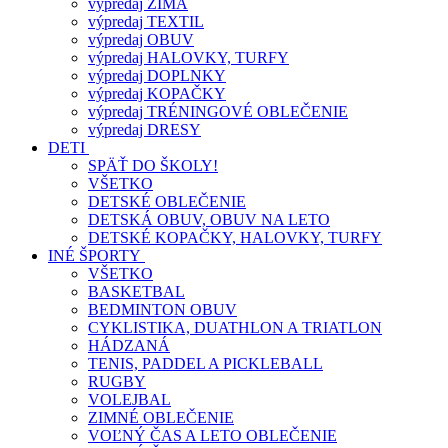
výpredaj ZIMA
výpredaj TEXTIL
výpredaj OBUV
výpredaj HALOVKY, TURFY
výpredaj DOPLNKY
výpredaj KOPAČKY
výpredaj TRÉNINGOVÉ OBLEČENIE
výpredaj DRESY
DETI
SPÄŤ DO ŠKOLY!
VŠETKO
DETSKÉ OBLEČENIE
DETSKÁ OBUV, OBUV NA LETO
DETSKÉ KOPAČKY, HALOVKY, TURFY
INÉ ŠPORTY
VŠETKO
BASKETBAL
BEDMINTON OBUV
CYKLISTIKA, DUATHLON A TRIATLON
HÁDZANÁ
TENIS, PADDEL A PICKLEBALL
RUGBY
VOLEJBAL
ZIMNÉ OBLEČENIE
VOĽNÝ ČAS A LETO OBLEČENIE