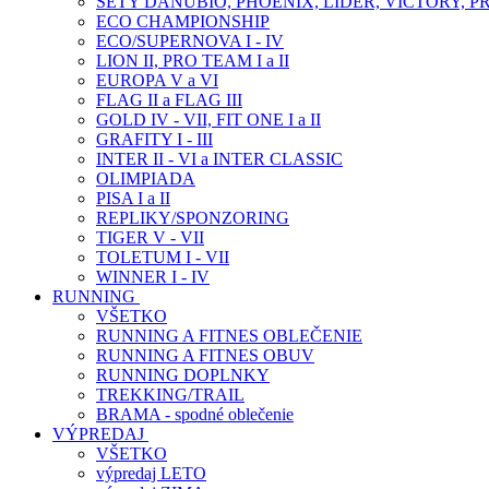
SETY DANUBIO, PHOENIX, LIDER, VICTORY, P
ECO CHAMPIONSHIP
ECO/SUPERNOVA I - IV
LION II, PRO TEAM I a II
EUROPA V a VI
FLAG II a FLAG III
GOLD IV - VII, FIT ONE I a II
GRAFITY I - III
INTER II - VI a INTER CLASSIC
OLIMPIADA
PISA I a II
REPLIKY/SPONZORING
TIGER V - VII
TOLETUM I - VII
WINNER I - IV
RUNNING
VŠETKO
RUNNING A FITNES OBLEČENIE
RUNNING A FITNES OBUV
RUNNING DOPLNKY
TREKKING/TRAIL
BRAMA - spodné oblečenie
VÝPREDAJ
VŠETKO
výpredaj LETO