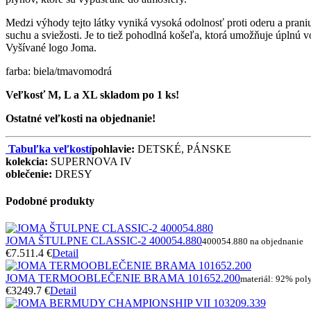
Medzi výhody tejto látky vyniká vysoká odolnosť proti oderu a prani
suchu a sviežosti. Je to tiež pohodlná košeľa, ktorá umožňuje úplnú
Vyšívané logo Joma.
farba: biela/tmavomodrá
Veľkosť M, L a XL skladom po 1 ks!
Ostatné veľkosti na objednanie!
Tabuľka veľkostí
pohlavie:
DETSKÉ, PÁNSKE
kolekcia:
SUPERNOVA IV
oblečenie:
DRESY
Podobné produkty
JOMA ŠTULPNE CLASSIC-2 400054.880
400054.880 na objednanie
€7.5
11.4 €
Detail
JOMA TERMOOBLEČENIE BRAMA 101652.200
materiál: 92% pol
€32
49.7 €
Detail