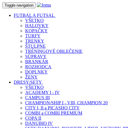
Toggle navigation
FUTBAL A FUTSAL
VŠETKO
HALOVKY
KOPAČKY
TURFY
TRENKY
ŠTULPNE
TRÉNINGOVÉ OBLEČENIE
SÚPRAVY
BRANKÁR
ROZHODCA
DOPLNKY
ŽENY
DRESY/SETY
VŠETKO
ACADEMY I - IV
CAMPUS III
CHAMPION/SHIP I - VIII, CHAMPION 20
CITY I, II a PICASHO CITY
COMBI a COMBI PREMIUM
COPA II
DANUBIO IV