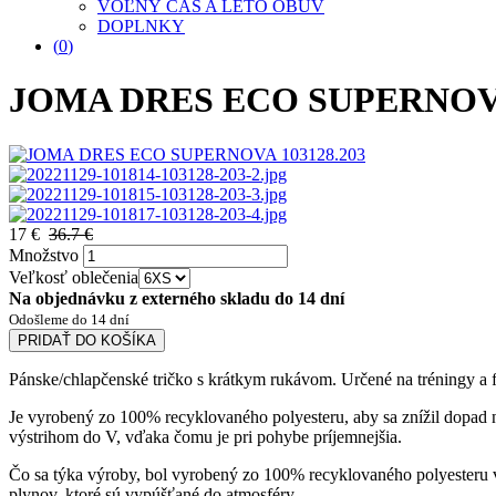
VOĽNÝ ČAS A LETO OBUV
DOPLNKY
(
0
)
JOMA DRES ECO SUPERNOVA 
17 €
36.7 €
Množstvo
Veľkosť oblečenia
Na objednávku z externého skladu do 14 dní
Odošleme do 14 dní
PRIDAŤ DO KOŠÍKA
Pánske/chlapčenské tričko s krátkym rukávom. Určené na tréningy a f
Je vyrobený zo 100% recyklovaného polyesteru, aby sa znížil dopad n
výstrihom do V, vďaka čomu je pri pohybe príjemnejšia.
Čo sa týka výroby, bol vyrobený zo 100% recyklovaného polyesteru 
plynov, ktoré sú vypúšťané do atmosféry.