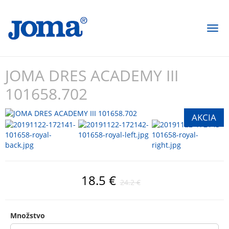
Togg
navi
JOMA DRES ACADEMY III
101658.702
18.5 €
24.2 €
Množstvo