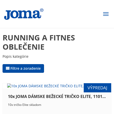
Togg
navi
RUNNING A FITNES
OBLEČENIE
Popis kategórie
Filtre a zoradenie
10x JOMA DÁMSKE BEŽECKÉ TRIČKO ELITE, 1101.22.2013
10x tričko Elite skladom