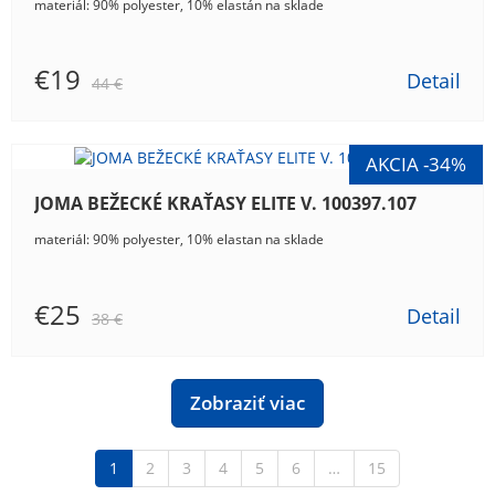
materiál: 90% polyester, 10% elastán na sklade
€19
Detail
44 €
JOMA BEŽECKÉ KRAŤASY ELITE V. 100397.107
materiál: 90% polyester, 10% elastan na sklade
€25
Detail
38 €
Zobraziť viac
1
2
3
4
5
6
…
15