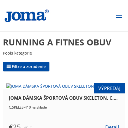
Togg
navi
RUNNING A FITNES OBUV
Popis kategórie
Filtre a zoradenie
JOMA DÁMSKA ŠPORTOVÁ OBUV SKELETON, C.SKELES-410
C.SKELES-410 na sklade
€25
Detail
45 €