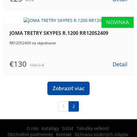
JOMA TRETRY SKYPES R.1200 RR120S2409
RR120S2409 na objednanie
€130
Detail
184.5 €
Zobraziť viac
1
2
O nás
Katalógy
Súťaž
Tabuľka veľkostí
Obchodné podmienky
Kontakt
Ochrana osobných údajov