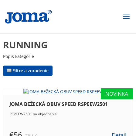
Togg
navi
RUNNING
Popis kategórie
Filtre a zoradenie
JOMA BEŽECKÁ OBUV SPEED RSPEEW2501
RSPEEW2501 na objednanie
€56
Detail
78.1 €