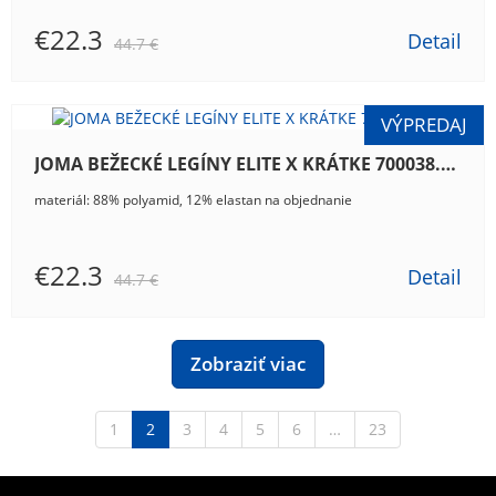
€22.3
Detail
44.7 €
JOMA BEŽECKÉ LEGÍNY ELITE X KRÁTKE 700038.600
materiál: 88% polyamid, 12% elastan na objednanie
€22.3
Detail
44.7 €
Zobraziť viac
1
2
3
4
5
6
…
23