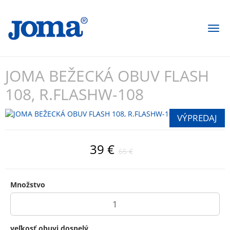
Togg
navi
JOMA BEŽECKÁ OBUV FLASH
108, R.FLASHW-108
39 €
65 €
Množstvo
veľkosť obuvi dospelý