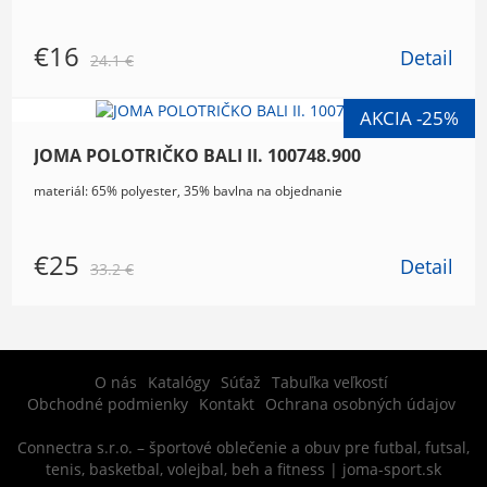
€16
Detail
24.1 €
JOMA POLOTRIČKO BALI II. 100748.900
materiál: 65% polyester, 35% bavlna na objednanie
€25
Detail
33.2 €
O nás
Katalógy
Súťaž
Tabuľka veľkostí
Obchodné podmienky
Kontakt
Ochrana osobných údajov
Connectra s.r.o. – športové oblečenie a obuv pre futbal, futsal,
tenis, basketbal, volejbal, beh a fitness | joma-sport.sk