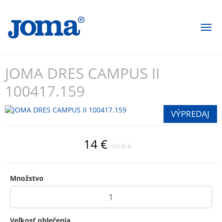
Togg
navi
JOMA DRES CAMPUS II
100417.159
14 €
20.8 €
Množstvo
Veľkosť oblečenia