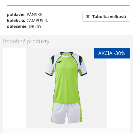
pohlavie:
PÁNSKE
Tabuľka veľkostí
kolekcia:
CAMPUS II.
oblečenie:
DRESY
Podobné produkty