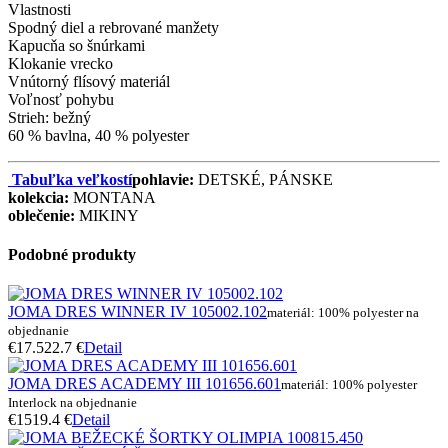
Vlastnosti
Spodný diel a rebrované manžety
Kapucňa so šnúrkami
Klokanie vrecko
Vnútorný flísový materiál
Voľnosť pohybu
Strieh: bežný
60 % bavlna, 40 % polyester
Tabuľka veľkostí
pohlavie:
DETSKÉ, PÁNSKE
kolekcia:
MONTANA
oblečenie:
MIKINY
Podobné produkty
JOMA DRES WINNER IV 105002.102
materiál: 100% polyester na
objednanie
€17.5
22.7 €
Detail
JOMA DRES ACADEMY III 101656.601
materiál: 100% polyester
Interlock na objednanie
€15
19.4 €
Detail