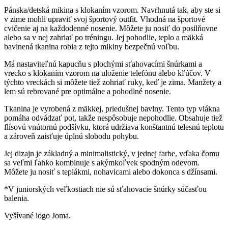
Pánska/detská mikina s klokaním vzorom. Navrhnutá tak, aby ste si
v zime mohli upraviť svoj športový outfit. Vhodná na športové
cvičenie aj na každodenné nosenie. Môžete ju nosiť do posilňovne
alebo sa v nej zahriať po tréningu. Jej pohodlie, teplo a mäkká
bavlnená tkanina robia z tejto mikiny bezpečnú voľbu.
Má nastaviteľnú kapucňu s plochými sťahovacími šnúrkami a
vrecko s klokaním vzorom na uloženie telefónu alebo kľúčov. V
týchto vreckách si môžete tiež zohriať ruky, keď je zima. Manžety a
lem sú rebrované pre optimálne a pohodlné nosenie.
Tkanina je vyrobená z mäkkej, priedušnej bavlny. Tento typ vlákna
pomáha odvádzať pot, takže nespôsobuje nepohodlie. Obsahuje tiež
flísovú vnútornú podšívku, ktorá udržiava konštantnú telesnú teplotu
a zároveň zaisťuje úplnú slobodu pohybu.
Jej dizajn je základný a minimalistický, v jednej farbe, vďaka čomu
sa veľmi ľahko kombinuje s akýmkoľvek spodným odevom.
Môžete ju nosiť s teplákmi, nohavicami alebo dokonca s džínsami.
*V juniorských veľkostiach nie sú sťahovacie šnúrky súčasťou
balenia.
Vyšívané logo Joma.