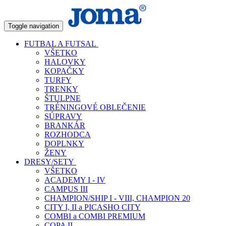
Toggle navigation
FUTBAL A FUTSAL
VŠETKO
HALOVKY
KOPAČKY
TURFY
TRENKY
ŠTULPNE
TRÉNINGOVÉ OBLEČENIE
SÚPRAVY
BRANKÁR
ROZHODCA
DOPLNKY
ŽENY
DRESY/SETY
VŠETKO
ACADEMY I - IV
CAMPUS III
CHAMPION/SHIP I - VIII, CHAMPION 20
CITY I, II a PICASHO CITY
COMBI a COMBI PREMIUM
COPA II