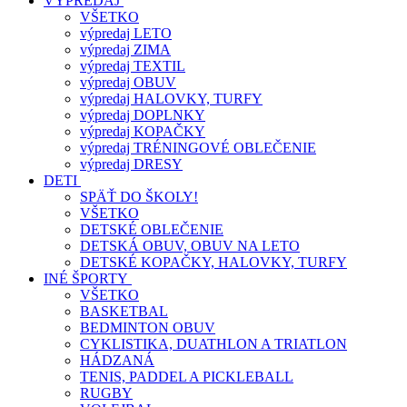
VÝPREDAJ
VŠETKO
výpredaj LETO
výpredaj ZIMA
výpredaj TEXTIL
výpredaj OBUV
výpredaj HALOVKY, TURFY
výpredaj DOPLNKY
výpredaj KOPAČKY
výpredaj TRÉNINGOVÉ OBLEČENIE
výpredaj DRESY
DETI
SPÄŤ DO ŠKOLY!
VŠETKO
DETSKÉ OBLEČENIE
DETSKÁ OBUV, OBUV NA LETO
DETSKÉ KOPAČKY, HALOVKY, TURFY
INÉ ŠPORTY
VŠETKO
BASKETBAL
BEDMINTON OBUV
CYKLISTIKA, DUATHLON A TRIATLON
HÁDZANÁ
TENIS, PADDEL A PICKLEBALL
RUGBY