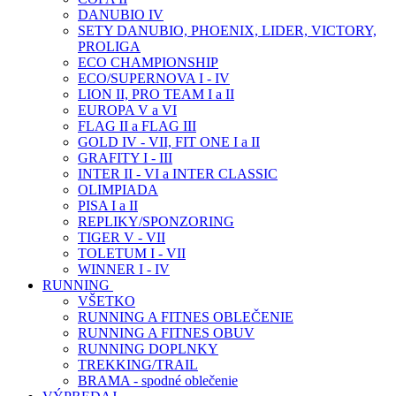
DANUBIO IV
SETY DANUBIO, PHOENIX, LIDER, VICTORY,
PROLIGA
ECO CHAMPIONSHIP
ECO/SUPERNOVA I - IV
LION II, PRO TEAM I a II
EUROPA V a VI
FLAG II a FLAG III
GOLD IV - VII, FIT ONE I a II
GRAFITY I - III
INTER II - VI a INTER CLASSIC
OLIMPIADA
PISA I a II
REPLIKY/SPONZORING
TIGER V - VII
TOLETUM I - VII
WINNER I - IV
RUNNING
VŠETKO
RUNNING A FITNES OBLEČENIE
RUNNING A FITNES OBUV
RUNNING DOPLNKY
TREKKING/TRAIL
BRAMA - spodné oblečenie