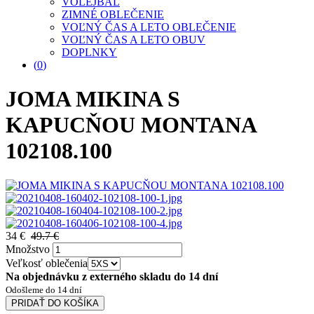
VOLEJBAL
ZIMNÉ OBLEČENIE
VOĽNÝ ČAS A LETO OBLEČENIE
VOĽNÝ ČAS A LETO OBUV
DOPLNKY
(
0
)
JOMA MIKINA S
KAPUCŇOU MONTANA
102108.100
34 €
49.7 €
Množstvo
Veľkosť oblečenia
Na objednávku z externého skladu do 14 dní
Odošleme do 14 dní
PRIDAŤ DO KOŠÍKA