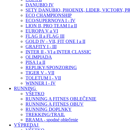
DANUBIO IV
SETY DANUBIO, PHOENIX, LIDER, VICTORY, P
ECO CHAMPIONSHIP
ECO/SUPERNOVA I - IV
LION II, PRO TEAM I a II
EUROPA V a VI
FLAG II a FLAG III
GOLD IV - VII, FIT ONE I a II
GRAFITY I - III
INTER II - VI a INTER CLASSIC
OLIMPIADA
PISA I a II
REPLIKY/SPONZORING
TIGER V - VII
TOLETUM I - VII
WINNER I - IV
RUNNING
VŠETKO
RUNNING A FITNES OBLEČENIE
RUNNING A FITNES OBUV
RUNNING DOPLNKY
TREKKING/TRAIL
BRAMA - spodné oblečenie
VÝPREDAJ