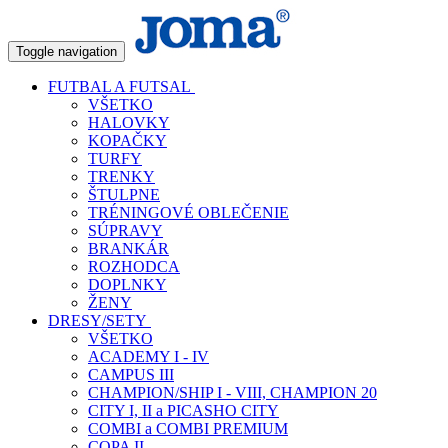
Toggle navigation
FUTBAL A FUTSAL
VŠETKO
HALOVKY
KOPAČKY
TURFY
TRENKY
ŠTULPNE
TRÉNINGOVÉ OBLEČENIE
SÚPRAVY
BRANKÁR
ROZHODCA
DOPLNKY
ŽENY
DRESY/SETY
VŠETKO
ACADEMY I - IV
CAMPUS III
CHAMPION/SHIP I - VIII, CHAMPION 20
CITY I, II a PICASHO CITY
COMBI a COMBI PREMIUM
COPA II