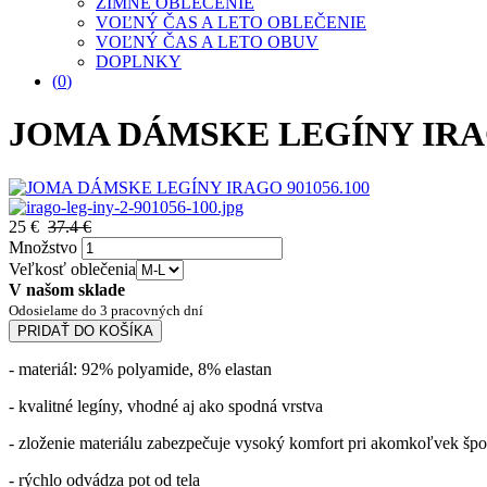
ZIMNÉ OBLEČENIE
VOĽNÝ ČAS A LETO OBLEČENIE
VOĽNÝ ČAS A LETO OBUV
DOPLNKY
(
0
)
JOMA DÁMSKE LEGÍNY IRAG
25 €
37.4 €
Množstvo
Veľkosť oblečenia
V našom sklade
Odosielame do 3 pracovných dní
PRIDAŤ DO KOŠÍKA
- materiál: 92% polyamide, 8% elastan
- kvalitné legíny, vhodné aj ako spodná vrstva
- zloženie materiálu zabezpečuje vysoký komfort pri akomkoľvek špo
- rýchlo odvádza pot od tela