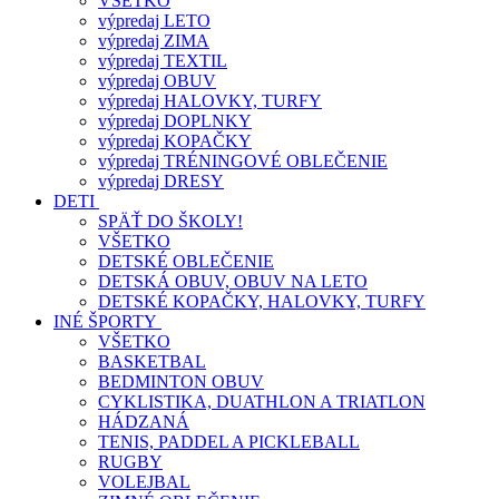
VŠETKO
výpredaj LETO
výpredaj ZIMA
výpredaj TEXTIL
výpredaj OBUV
výpredaj HALOVKY, TURFY
výpredaj DOPLNKY
výpredaj KOPAČKY
výpredaj TRÉNINGOVÉ OBLEČENIE
výpredaj DRESY
DETI
SPÄŤ DO ŠKOLY!
VŠETKO
DETSKÉ OBLEČENIE
DETSKÁ OBUV, OBUV NA LETO
DETSKÉ KOPAČKY, HALOVKY, TURFY
INÉ ŠPORTY
VŠETKO
BASKETBAL
BEDMINTON OBUV
CYKLISTIKA, DUATHLON A TRIATLON
HÁDZANÁ
TENIS, PADDEL A PICKLEBALL
RUGBY
VOLEJBAL