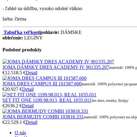
- ľahké na údržbu, vysoko odolné vlákno
farba: čierna
Tabuľka veľkostí
pohlavie:
DÁMSKE
oblečenie:
LEGÍNY
Podobné produkty
JOMA DÁMSKY DRES ACADEMY IV 901335.207
materiál: 100% p
€12.5
18.5 €
Detail
JOMA DRES CAMPUS III 101587.600
materiál: 100% polyester jacqua
€20.9
27 €
Detail
SET FIT ONE 1199.98.013, REAL 1035.011
Set dres, trenky, štulpy
€26
36.2 €
Detail
JOMA BERMUDY COMBI 103818.331
materiál: 100% polyester na ob
€22.5
29.1 €
Detail
O nás