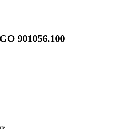
O 901056.100
rte