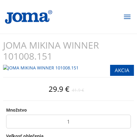
Togg
navi
JOMA MIKINA WINNER
101008.151
29.9 €
41.9 €
Množstvo
Veľkosť oblečenia