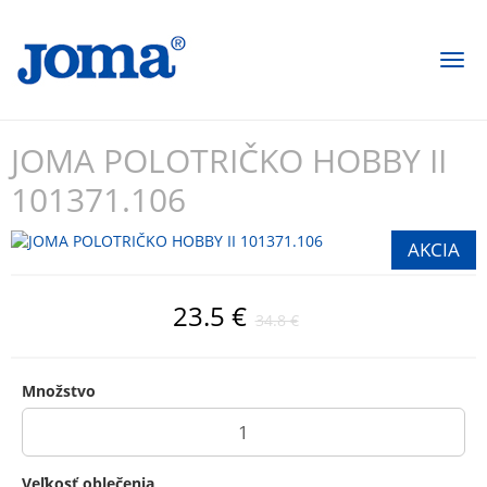
Togg
navi
JOMA POLOTRIČKO HOBBY II
101371.106
23.5 €
34.8 €
Množstvo
Veľkosť oblečenia