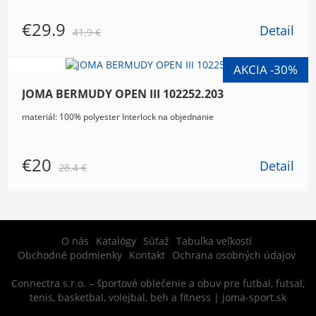
€29.9
Detail
41.9 €
JOMA BERMUDY OPEN III 102252.203
materiál: 100% polyester Interlock na objednanie
€20
Detail
28.4 €
O nás
Katalógy
Súťaž
Tabuľka veľkostí
Obchodné podmienky
Kontakt
Ochrana osobných údajov
Connectra s.r.o. – športové oblečenie a obuv pre futbal, futsal,
tenis, basketbal, volejbal, beh a fitness | joma-sport.sk