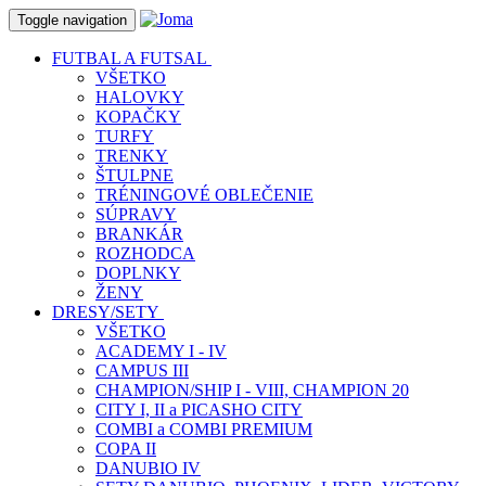
Toggle navigation
FUTBAL A FUTSAL
VŠETKO
HALOVKY
KOPAČKY
TURFY
TRENKY
ŠTULPNE
TRÉNINGOVÉ OBLEČENIE
SÚPRAVY
BRANKÁR
ROZHODCA
DOPLNKY
ŽENY
DRESY/SETY
VŠETKO
ACADEMY I - IV
CAMPUS III
CHAMPION/SHIP I - VIII, CHAMPION 20
CITY I, II a PICASHO CITY
COMBI a COMBI PREMIUM
COPA II
DANUBIO IV