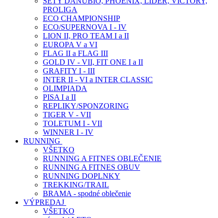
SETY DANUBIO, PHOENIX, LIDER, VICTORY,
PROLIGA
ECO CHAMPIONSHIP
ECO/SUPERNOVA I - IV
LION II, PRO TEAM I a II
EUROPA V a VI
FLAG II a FLAG III
GOLD IV - VII, FIT ONE I a II
GRAFITY I - III
INTER II - VI a INTER CLASSIC
OLIMPIADA
PISA I a II
REPLIKY/SPONZORING
TIGER V - VII
TOLETUM I - VII
WINNER I - IV
RUNNING
VŠETKO
RUNNING A FITNES OBLEČENIE
RUNNING A FITNES OBUV
RUNNING DOPLNKY
TREKKING/TRAIL
BRAMA - spodné oblečenie
VÝPREDAJ
VŠETKO