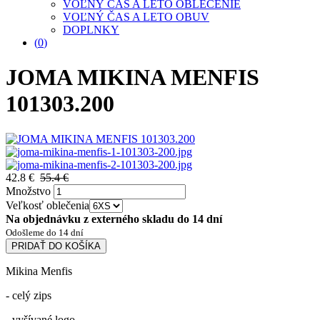
VOĽNÝ ČAS A LETO OBLEČENIE
VOĽNÝ ČAS A LETO OBUV
DOPLNKY
(
0
)
JOMA MIKINA MENFIS
101303.200
42.8 €
55.4 €
Množstvo
Veľkosť oblečenia
Na objednávku z externého skladu do 14 dní
Odošleme do 14 dní
PRIDAŤ DO KOŠÍKA
Mikina Menfis
- celý zips
- vyšívané logo