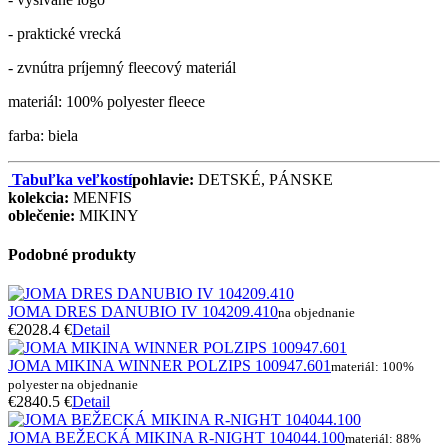
- praktické vrecká
- zvnútra príjemný fleecový materiál
materiál: 100% polyester fleece
farba: biela
Tabuľka veľkostí
pohlavie:
DETSKÉ, PÁNSKE
kolekcia:
MENFIS
oblečenie:
MIKINY
Podobné produkty
JOMA DRES DANUBIO IV 104209.410
na objednanie
€20
28.4 €
Detail
JOMA MIKINA WINNER POLZIPS 100947.601
materiál: 100%
polyester na objednanie
€28
40.5 €
Detail
JOMA BEŽECKÁ MIKINA R-NIGHT 104044.100
materiál: 88%