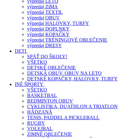
výpredaj LETO
výpredaj ZIMA
výpredaj TEXTIL
výpredaj OBUV
výpredaj HALOVKY, TURFY
výpredaj DOPLNKY
výpredaj KOPAČKY
výpredaj TRÉNINGOVÉ OBLEČENIE
výpredaj DRESY
DETI
SPÄŤ DO ŠKOLY!
VŠETKO
DETSKÉ OBLEČENIE
DETSKÁ OBUV, OBUV NA LETO
DETSKÉ KOPAČKY, HALOVKY, TURFY
INÉ ŠPORTY
VŠETKO
BASKETBAL
BEDMINTON OBUV
CYKLISTIKA, DUATHLON A TRIATLON
HÁDZANÁ
TENIS, PADDEL A PICKLEBALL
RUGBY
VOLEJBAL
ZIMNÉ OBLEČENIE