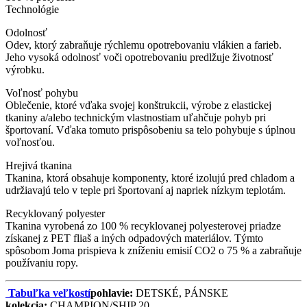
Technológie
Odolnosť
Odev, ktorý zabraňuje rýchlemu opotrebovaniu vlákien a farieb.
Jeho vysoká odolnosť voči opotrebovaniu predlžuje životnosť
výrobku.
Voľnosť pohybu
Oblečenie, ktoré vďaka svojej konštrukcii, výrobe z elastickej
tkaniny a/alebo technickým vlastnostiam uľahčuje pohyb pri
športovaní. Vďaka tomuto prispôsobeniu sa telo pohybuje s úplnou
voľnosťou.
Hrejivá tkanina
Tkanina, ktorá obsahuje komponenty, ktoré izolujú pred chladom a
udržiavajú telo v teple pri športovaní aj napriek nízkym teplotám.
Recyklovaný polyester
Tkanina vyrobená zo 100 % recyklovanej polyesterovej priadze
získanej z PET fliaš a iných odpadových materiálov. Týmto
spôsobom Joma prispieva k zníženiu emisií CO2 o 75 % a zabraňuje
používaniu ropy.
Tabuľka veľkostí
pohlavie:
DETSKÉ, PÁNSKE
kolekcia:
CHAMPION/SHIP 20