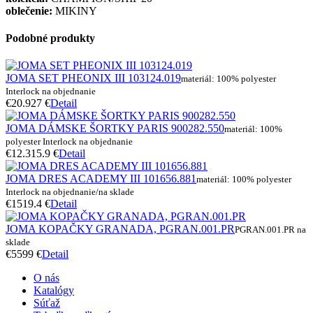
oblečenie:
MIKINY
Podobné produkty
JOMA SET PHEONIX III 103124.019
materiál: 100% polyester
Interlock na objednanie
€20.9
27 €
Detail
JOMA DÁMSKE ŠORTKY PARIS 900282.550
materiál: 100%
polyester Interlock na objednanie
€12.3
15.9 €
Detail
JOMA DRES ACADEMY III 101656.881
materiál: 100% polyester
Interlock na objednanie/na sklade
€15
19.4 €
Detail
JOMA KOPAČKY GRANADA, PGRAN.001.PR
PGRAN.001.PR na
sklade
€55
99 €
Detail
O nás
Katalógy
Súťaž