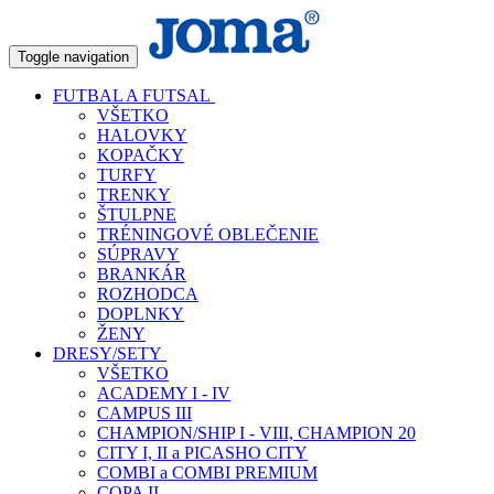
Toggle navigation
FUTBAL A FUTSAL
VŠETKO
HALOVKY
KOPAČKY
TURFY
TRENKY
ŠTULPNE
TRÉNINGOVÉ OBLEČENIE
SÚPRAVY
BRANKÁR
ROZHODCA
DOPLNKY
ŽENY
DRESY/SETY
VŠETKO
ACADEMY I - IV
CAMPUS III
CHAMPION/SHIP I - VIII, CHAMPION 20
CITY I, II a PICASHO CITY
COMBI a COMBI PREMIUM
COPA II