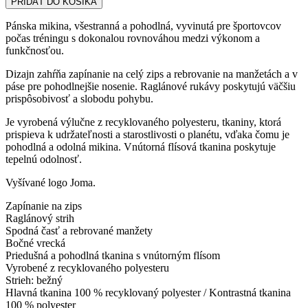
PRIDAŤ DO KOŠÍKA
Pánska mikina, všestranná a pohodlná, vyvinutá pre športovcov
počas tréningu s dokonalou rovnováhou medzi výkonom a
funkčnosťou.
Dizajn zahŕňa zapínanie na celý zips a rebrovanie na manžetách a v
páse pre pohodlnejšie nosenie. Raglánové rukávy poskytujú väčšiu
prispôsobivosť a slobodu pohybu.
Je vyrobená výlučne z recyklovaného polyesteru, tkaniny, ktorá
prispieva k udržateľnosti a starostlivosti o planétu, vďaka čomu je
pohodlná a odolná mikina. Vnútorná flísová tkanina poskytuje
tepelnú odolnosť.
Vyšívané logo Joma.
Zapínanie na zips
Raglánový strih
Spodná časť a rebrované manžety
Bočné vrecká
Priedušná a pohodlná tkanina s vnútorným flísom
Vyrobené z recyklovaného polyesteru
Strieh: bežný
Hlavná tkanina 100 % recyklovaný polyester / Kontrastná tkanina
100 % polyester