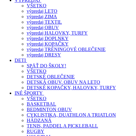
VÝPREDAJ
VŠETKO
výpredaj LETO
výpredaj ZIMA
výpredaj TEXTIL
výpredaj OBUV
výpredaj HALOVKY, TURFY
výpredaj DOPLNKY
výpredaj KOPAČKY
výpredaj TRÉNINGOVÉ OBLEČENIE
výpredaj DRESY
DETI
SPÄŤ DO ŠKOLY!
VŠETKO
DETSKÉ OBLEČENIE
DETSKÁ OBUV, OBUV NA LETO
DETSKÉ KOPAČKY, HALOVKY, TURFY
INÉ ŠPORTY
VŠETKO
BASKETBAL
BEDMINTON OBUV
CYKLISTIKA, DUATHLON A TRIATLON
HÁDZANÁ
TENIS, PADDEL A PICKLEBALL
RUGBY