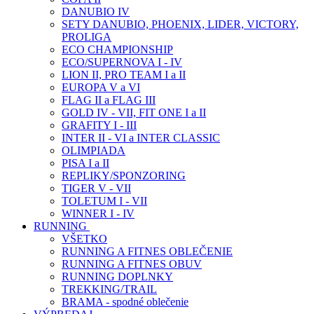
DANUBIO IV
SETY DANUBIO, PHOENIX, LIDER, VICTORY,
PROLIGA
ECO CHAMPIONSHIP
ECO/SUPERNOVA I - IV
LION II, PRO TEAM I a II
EUROPA V a VI
FLAG II a FLAG III
GOLD IV - VII, FIT ONE I a II
GRAFITY I - III
INTER II - VI a INTER CLASSIC
OLIMPIADA
PISA I a II
REPLIKY/SPONZORING
TIGER V - VII
TOLETUM I - VII
WINNER I - IV
RUNNING
VŠETKO
RUNNING A FITNES OBLEČENIE
RUNNING A FITNES OBUV
RUNNING DOPLNKY
TREKKING/TRAIL
BRAMA - spodné oblečenie