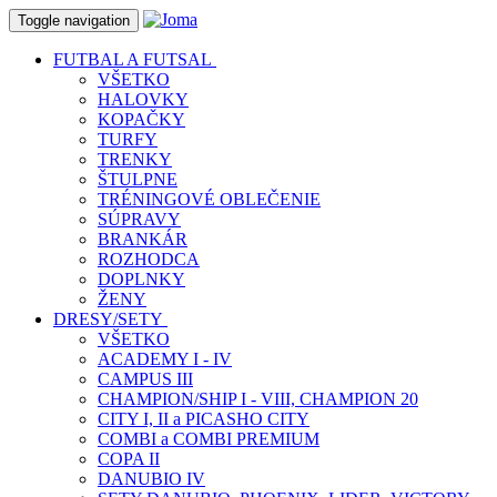
Toggle navigation
FUTBAL A FUTSAL
VŠETKO
HALOVKY
KOPAČKY
TURFY
TRENKY
ŠTULPNE
TRÉNINGOVÉ OBLEČENIE
SÚPRAVY
BRANKÁR
ROZHODCA
DOPLNKY
ŽENY
DRESY/SETY
VŠETKO
ACADEMY I - IV
CAMPUS III
CHAMPION/SHIP I - VIII, CHAMPION 20
CITY I, II a PICASHO CITY
COMBI a COMBI PREMIUM
COPA II
DANUBIO IV