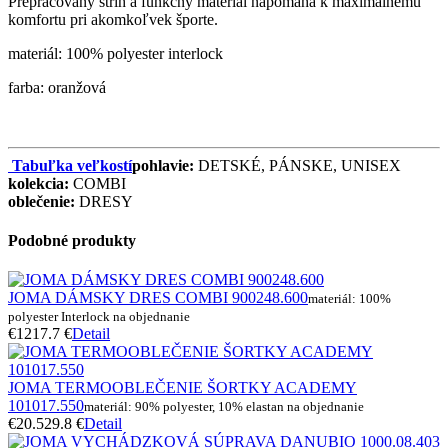
Prepracovaný strih a funkčný materiál napomáha k maximálnemu
komfortu pri akomkoľvek športe.
materiál: 100% polyester interlock
farba: oranžová
Tabuľka veľkostí
pohlavie:
DETSKÉ, PÁNSKE, UNISEX
kolekcia:
COMBI
oblečenie:
DRESY
Podobné produkty
JOMA DÁMSKY DRES COMBI 900248.600
materiál: 100%
polyester Interlock na objednanie
€12
17.7 €
Detail
JOMA TERMOOBLEČENIE ŠORTKY ACADEMY
101017.550
materiál: 90% polyester, 10% elastan na objednanie
€20.5
29.8 €
Detail