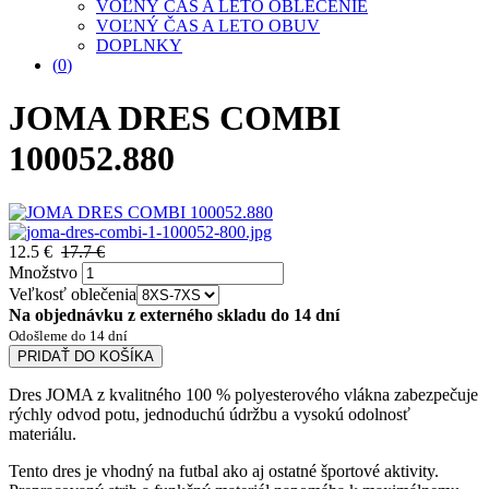
VOĽNÝ ČAS A LETO OBLEČENIE
VOĽNÝ ČAS A LETO OBUV
DOPLNKY
(
0
)
JOMA DRES COMBI
100052.880
12.5 €
17.7 €
Množstvo
Veľkosť oblečenia
Na objednávku z externého skladu do 14 dní
Odošleme do 14 dní
PRIDAŤ DO KOŠÍKA
Dres JOMA z kvalitného 100 % polyesterového vlákna zabezpečuje
rýchly odvod potu, jednoduchú údržbu a vysokú odolnosť
materiálu.
Tento dres je vhodný na futbal ako aj ostatné športové aktivity.