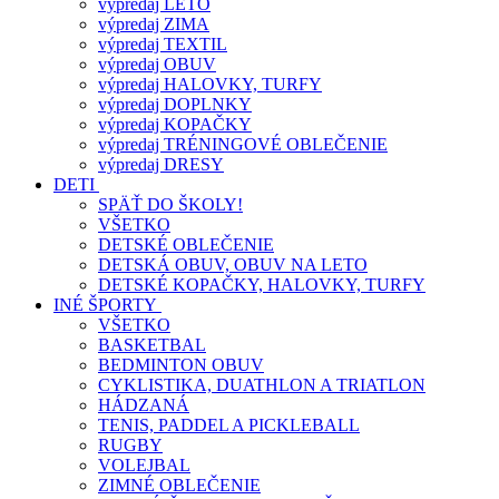
výpredaj LETO
výpredaj ZIMA
výpredaj TEXTIL
výpredaj OBUV
výpredaj HALOVKY, TURFY
výpredaj DOPLNKY
výpredaj KOPAČKY
výpredaj TRÉNINGOVÉ OBLEČENIE
výpredaj DRESY
DETI
SPÄŤ DO ŠKOLY!
VŠETKO
DETSKÉ OBLEČENIE
DETSKÁ OBUV, OBUV NA LETO
DETSKÉ KOPAČKY, HALOVKY, TURFY
INÉ ŠPORTY
VŠETKO
BASKETBAL
BEDMINTON OBUV
CYKLISTIKA, DUATHLON A TRIATLON
HÁDZANÁ
TENIS, PADDEL A PICKLEBALL
RUGBY
VOLEJBAL
ZIMNÉ OBLEČENIE