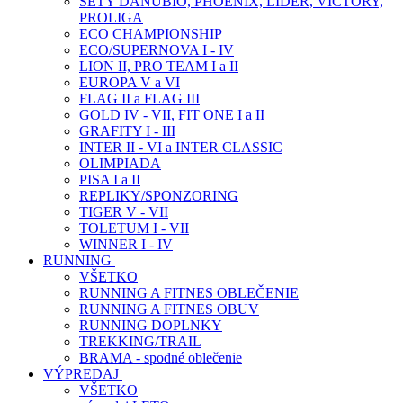
SETY DANUBIO, PHOENIX, LIDER, VICTORY,
PROLIGA
ECO CHAMPIONSHIP
ECO/SUPERNOVA I - IV
LION II, PRO TEAM I a II
EUROPA V a VI
FLAG II a FLAG III
GOLD IV - VII, FIT ONE I a II
GRAFITY I - III
INTER II - VI a INTER CLASSIC
OLIMPIADA
PISA I a II
REPLIKY/SPONZORING
TIGER V - VII
TOLETUM I - VII
WINNER I - IV
RUNNING
VŠETKO
RUNNING A FITNES OBLEČENIE
RUNNING A FITNES OBUV
RUNNING DOPLNKY
TREKKING/TRAIL
BRAMA - spodné oblečenie
VÝPREDAJ
VŠETKO