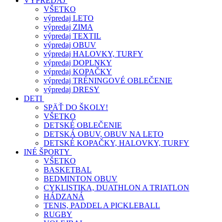
VÝPREDAJ
VŠETKO
výpredaj LETO
výpredaj ZIMA
výpredaj TEXTIL
výpredaj OBUV
výpredaj HALOVKY, TURFY
výpredaj DOPLNKY
výpredaj KOPAČKY
výpredaj TRÉNINGOVÉ OBLEČENIE
výpredaj DRESY
DETI
SPÄŤ DO ŠKOLY!
VŠETKO
DETSKÉ OBLEČENIE
DETSKÁ OBUV, OBUV NA LETO
DETSKÉ KOPAČKY, HALOVKY, TURFY
INÉ ŠPORTY
VŠETKO
BASKETBAL
BEDMINTON OBUV
CYKLISTIKA, DUATHLON A TRIATLON
HÁDZANÁ
TENIS, PADDEL A PICKLEBALL
RUGBY