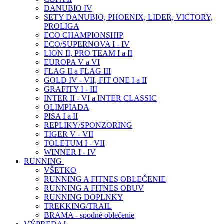
DANUBIO IV
SETY DANUBIO, PHOENIX, LIDER, VICTORY,
PROLIGA
ECO CHAMPIONSHIP
ECO/SUPERNOVA I - IV
LION II, PRO TEAM I a II
EUROPA V a VI
FLAG II a FLAG III
GOLD IV - VII, FIT ONE I a II
GRAFITY I - III
INTER II - VI a INTER CLASSIC
OLIMPIADA
PISA I a II
REPLIKY/SPONZORING
TIGER V - VII
TOLETUM I - VII
WINNER I - IV
RUNNING
VŠETKO
RUNNING A FITNES OBLEČENIE
RUNNING A FITNES OBUV
RUNNING DOPLNKY
TREKKING/TRAIL
BRAMA - spodné oblečenie