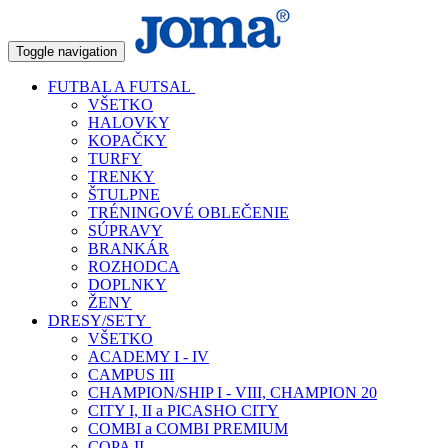
Toggle navigation
FUTBAL A FUTSAL
VŠETKO
HALOVKY
KOPAČKY
TURFY
TRENKY
ŠTULPNE
TRÉNINGOVÉ OBLEČENIE
SÚPRAVY
BRANKÁR
ROZHODCA
DOPLNKY
ŽENY
DRESY/SETY
VŠETKO
ACADEMY I - IV
CAMPUS III
CHAMPION/SHIP I - VIII, CHAMPION 20
CITY I, II a PICASHO CITY
COMBI a COMBI PREMIUM
COPA II