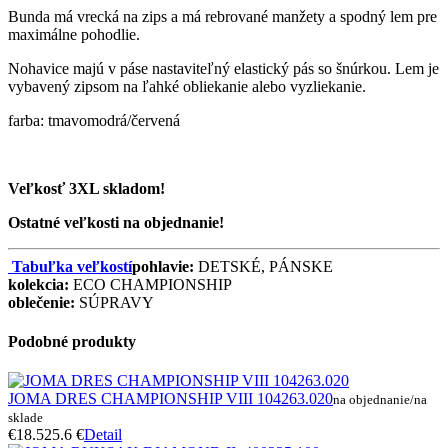
Bunda má vrecká na zips a má rebrované manžety a spodný lem pre
maximálne pohodlie.
Nohavice majú v páse nastaviteľný elastický pás so šnúrkou. Lem je
vybavený zipsom na ľahké obliekanie alebo vyzliekanie.
farba: tmavomodrá/červená
Veľkosť 3XL skladom!
Ostatné veľkosti na objednanie!
Tabuľka veľkostí
pohlavie:
DETSKÉ, PÁNSKE
kolekcia:
ECO CHAMPIONSHIP
oblečenie:
SÚPRAVY
Podobné produkty
JOMA DRES CHAMPIONSHIP VIII 104263.020
na objednanie/na
sklade
€18.5
25.6 €
Detail