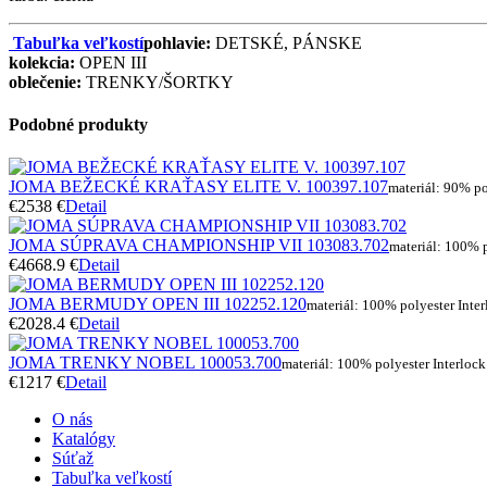
Tabuľka veľkostí
pohlavie:
DETSKÉ, PÁNSKE
kolekcia:
OPEN III
oblečenie:
TRENKY/ŠORTKY
Podobné produkty
JOMA BEŽECKÉ KRAŤASY ELITE V. 100397.107
materiál: 90% po
€25
38 €
Detail
JOMA SÚPRAVA CHAMPIONSHIP VII 103083.702
materiál: 100% p
€46
68.9 €
Detail
JOMA BERMUDY OPEN III 102252.120
materiál: 100% polyester Inte
€20
28.4 €
Detail
JOMA TRENKY NOBEL 100053.700
materiál: 100% polyester Interloc
€12
17 €
Detail
O nás
Katalógy
Súťaž
Tabuľka veľkostí