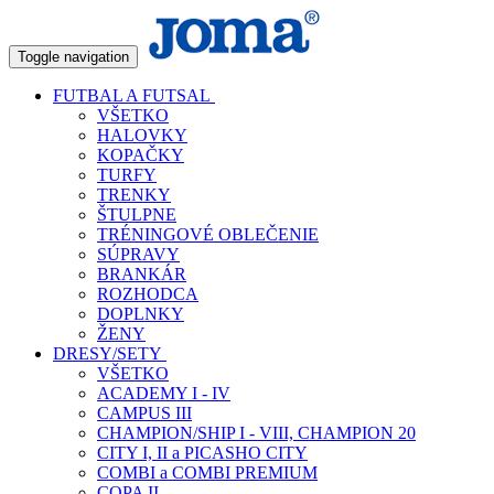
Toggle navigation
FUTBAL A FUTSAL
VŠETKO
HALOVKY
KOPAČKY
TURFY
TRENKY
ŠTULPNE
TRÉNINGOVÉ OBLEČENIE
SÚPRAVY
BRANKÁR
ROZHODCA
DOPLNKY
ŽENY
DRESY/SETY
VŠETKO
ACADEMY I - IV
CAMPUS III
CHAMPION/SHIP I - VIII, CHAMPION 20
CITY I, II a PICASHO CITY
COMBI a COMBI PREMIUM
COPA II