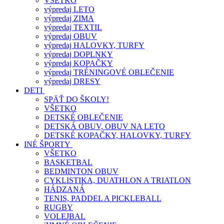
VŠETKO
výpredaj LETO
výpredaj ZIMA
výpredaj TEXTIL
výpredaj OBUV
výpredaj HALOVKY, TURFY
výpredaj DOPLNKY
výpredaj KOPAČKY
výpredaj TRÉNINGOVÉ OBLEČENIE
výpredaj DRESY
DETI
SPÄŤ DO ŠKOLY!
VŠETKO
DETSKÉ OBLEČENIE
DETSKÁ OBUV, OBUV NA LETO
DETSKÉ KOPAČKY, HALOVKY, TURFY
INÉ ŠPORTY
VŠETKO
BASKETBAL
BEDMINTON OBUV
CYKLISTIKA, DUATHLON A TRIATLON
HÁDZANÁ
TENIS, PADDEL A PICKLEBALL
RUGBY
VOLEJBAL