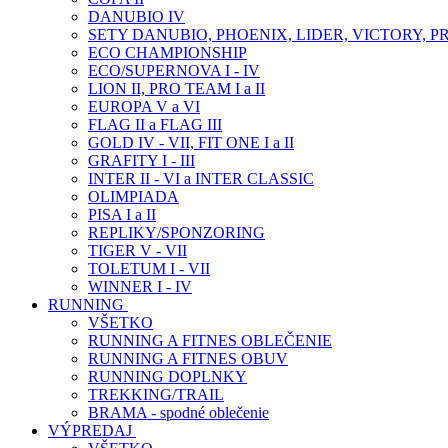
DANUBIO IV
SETY DANUBIO, PHOENIX, LIDER, VICTORY, P
ECO CHAMPIONSHIP
ECO/SUPERNOVA I - IV
LION II, PRO TEAM I a II
EUROPA V a VI
FLAG II a FLAG III
GOLD IV - VII, FIT ONE I a II
GRAFITY I - III
INTER II - VI a INTER CLASSIC
OLIMPIADA
PISA I a II
REPLIKY/SPONZORING
TIGER V - VII
TOLETUM I - VII
WINNER I - IV
RUNNING
VŠETKO
RUNNING A FITNES OBLEČENIE
RUNNING A FITNES OBUV
RUNNING DOPLNKY
TREKKING/TRAIL
BRAMA - spodné oblečenie
VÝPREDAJ