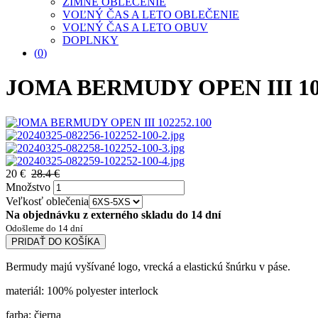
ZIMNÉ OBLEČENIE
VOĽNÝ ČAS A LETO OBLEČENIE
VOĽNÝ ČAS A LETO OBUV
DOPLNKY
(
0
)
JOMA BERMUDY OPEN III 10
20 €
28.4 €
Množstvo
Veľkosť oblečenia
Na objednávku z externého skladu do 14 dní
Odošleme do 14 dní
PRIDAŤ DO KOŠÍKA
Bermudy majú vyšívané logo, vrecká a elastickú šnúrku v páse.
materiál: 100% polyester interlock
farba: čierna