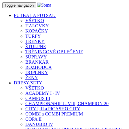
Toggle navigation
FUTBAL A FUTSAL
VŠETKO
HALOVKY
KOPAČKY
TURFY
TRENKY
ŠTULPNE
TRÉNINGOVÉ OBLEČENIE
SÚPRAVY
BRANKÁR
ROZHODCA
DOPLNKY
ŽENY
DRESY/SETY
VŠETKO
ACADEMY I - IV
CAMPUS III
CHAMPION/SHIP I - VIII, CHAMPION 20
CITY I, II a PICASHO CITY
COMBI a COMBI PREMIUM
COPA II
DANUBIO IV