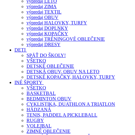
výpredaj LETO
výpredaj ZIMA
výpredaj TEXTIL
výpredaj OBUV
výpredaj HALOVKY, TURFY
výpredaj DOPLNKY
výpredaj KOPAČKY
výpredaj TRÉNINGOVÉ OBLEČENIE
výpredaj DRESY
DETI
SPÄŤ DO ŠKOLY!
VŠETKO
DETSKÉ OBLEČENIE
DETSKÁ OBUV, OBUV NA LETO
DETSKÉ KOPAČKY, HALOVKY, TURFY
INÉ ŠPORTY
VŠETKO
BASKETBAL
BEDMINTON OBUV
CYKLISTIKA, DUATHLON A TRIATLON
HÁDZANÁ
TENIS, PADDEL A PICKLEBALL
RUGBY
VOLEJBAL
ZIMNÉ OBLEČENIE