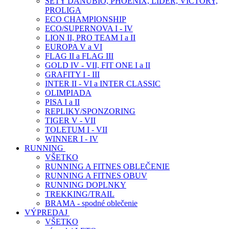
SETY DANUBIO, PHOENIX, LIDER, VICTORY,
PROLIGA
ECO CHAMPIONSHIP
ECO/SUPERNOVA I - IV
LION II, PRO TEAM I a II
EUROPA V a VI
FLAG II a FLAG III
GOLD IV - VII, FIT ONE I a II
GRAFITY I - III
INTER II - VI a INTER CLASSIC
OLIMPIADA
PISA I a II
REPLIKY/SPONZORING
TIGER V - VII
TOLETUM I - VII
WINNER I - IV
RUNNING
VŠETKO
RUNNING A FITNES OBLEČENIE
RUNNING A FITNES OBUV
RUNNING DOPLNKY
TREKKING/TRAIL
BRAMA - spodné oblečenie
VÝPREDAJ
VŠETKO