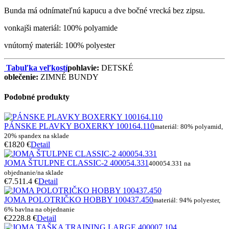
Bunda má odnímateľnú kapucu a dve bočné vrecká bez zipsu.
vonkajši materiál: 100% polyamide
vnútorný materiál: 100% polyester
Tabuľka veľkostí
pohlavie:
DETSKÉ
oblečenie:
ZIMNÉ BUNDY
Podobné produkty
PÁNSKE PLAVKY BOXERKY 100164.110
materiál: 80% polyamid,
20% spandex na sklade
€18
20 €
Detail
JOMA ŠTULPNE CLASSIC-2 400054.331
400054.331 na
objednanie/na sklade
€7.5
11.4 €
Detail
JOMA POLOTRIČKO HOBBY 100437.450
materiál: 94% polyester,
6% bavlna na objednanie
€22
28.8 €
Detail