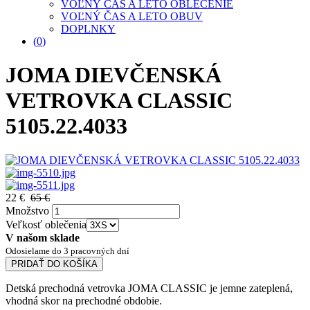
VOĽNÝ ČAS A LETO OBLEČENIE
VOĽNÝ ČAS A LETO OBUV
DOPLNKY
(
0
)
JOMA DIEVČENSKÁ
VETROVKA CLASSIC
5105.22.4033
22 €
65 €
Množstvo
Veľkosť oblečenia
V našom sklade
Odosielame do 3 pracovných dní
PRIDAŤ DO KOŠÍKA
Detská prechodná vetrovka JOMA CLASSIC je jemne zateplená,
vhodná skor na prechodné obdobie.