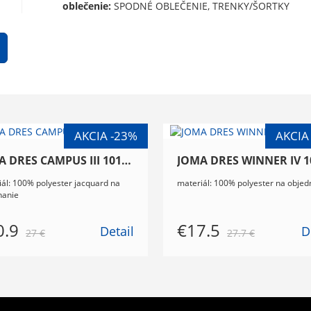
oblečenie:
SPODNÉ OBLEČENIE, TRENKY/ŠORTKY
JOMA DRES CAMPUS III 101587.250
ál: 100% polyester jacquard na
materiál: 100% polyester na objed
nanie
0.9
€17.5
Detail
D
27 €
27.7 €