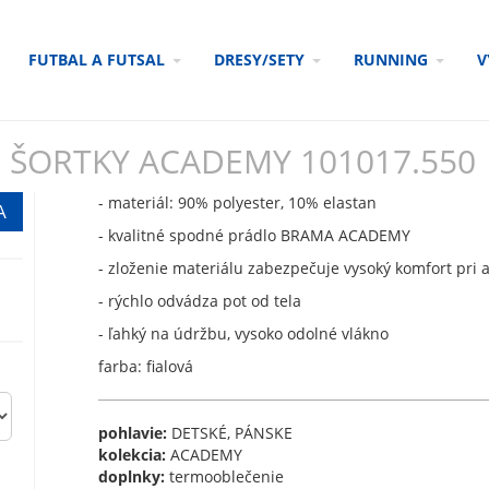
FUTBAL A FUTSAL
DRESY/SETY
RUNNING
V
 ŠORTKY ACADEMY 101017.550
- materiál: 90% polyester, 10% elastan
- kvalitné spodné prádlo BRAMA ACADEMY
- zloženie materiálu zabezpečuje vysoký komfort pri 
- rýchlo odvádza pot od tela
- ľahký na údržbu, vysoko odolné vlákno
farba: fialová
pohlavie:
DETSKÉ, PÁNSKE
kolekcia:
ACADEMY
doplnky:
termooblečenie