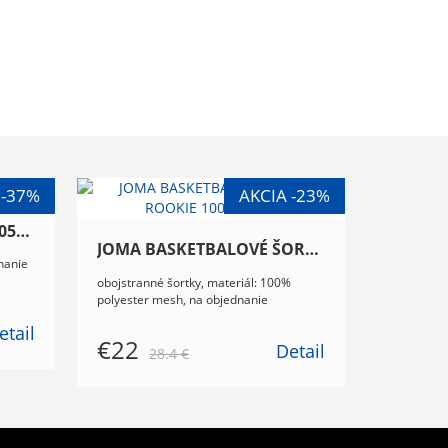
JOMA DRES WINNER IV 105002.253
JOMA BASKETBALOVÉ ŠORTKY ROOKIE 100529.600
nanie
obojstranné šortky, materiál: 100%
polyester mesh, na objednanie
etail
€22
Detail
28.4 €