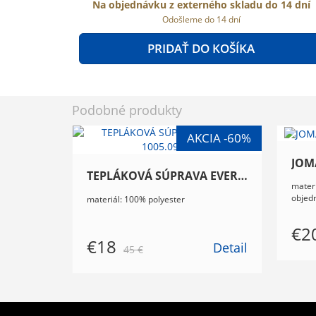
Na objednávku z externého skladu do 14 dní
Odošleme do 14 dní
PRIDAŤ DO KOŠÍKA
Podobné produkty
TEPLÁKOVÁ SÚPRAVA EVEREST 1005.09.35
materi
objed
materiál: 100% polyester
€2
€18
Detail
45 €