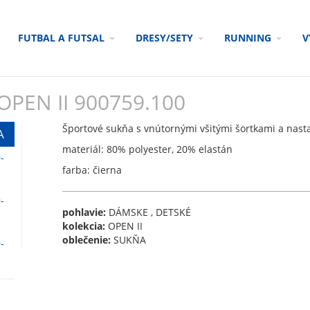
FUTBAL A FUTSAL
DRESY/SETY
RUNNING
V
PEN II 900759.100
Športové sukňa s vnútornými všitými šortkami a nas
materiál: 80% polyester, 20% elastán
farba: čierna
pohlavie:
DÁMSKE , DETSKÉ
kolekcia:
OPEN II
oblečenie:
SUKŇA