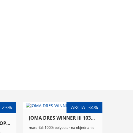
JOMA DRES WINNER III 103150.601
JOMA TENISOVÁ SUKŇA OPEN II 900759.020
materiál: 100% polyester na objednanie
tán na