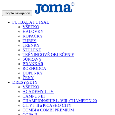
Toggle navigation
FUTBAL A FUTSAL
VŠETKO
HALOVKY
KOPAČKY
TURFY
TRENKY
ŠTULPNE
TRÉNINGOVÉ OBLEČENIE
SÚPRAVY
BRANKÁR
ROZHODCA
DOPLNKY
ŽENY
DRESY/SETY
VŠETKO
ACADEMY I - IV
CAMPUS III
CHAMPION/SHIP I - VIII, CHAMPION 20
CITY I, II a PICASHO CITY
COMBI a COMBI PREMIUM
COPA II