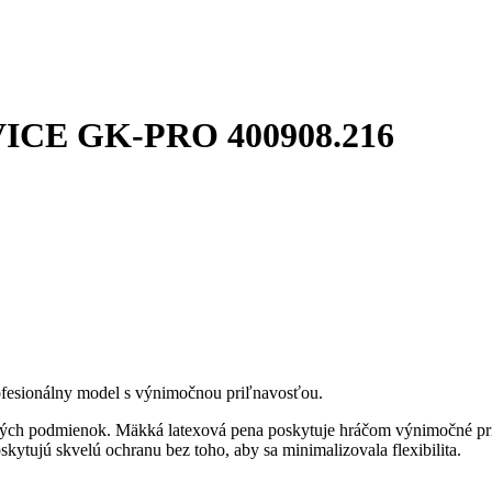
E GK-PRO 400908.216
rofesionálny model s výnimočnou priľnavosťou.
h podmienok. Mäkká latexová pena poskytuje hráčom výnimočné priľnu
skytujú skvelú ochranu bez toho, aby sa minimalizovala flexibilita.