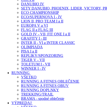
DANUBIO IV
SETY DANUBIO, PHOENIX, LIDER, VICTORY, P
ECO CHAMPIONSHIP
ECO/SUPERNOVA I - IV
LION II, PRO TEAM I a II
EUROPA V a VI
FLAG II a FLAG III
GOLD IV - VII, FIT ONE I a II
GRAFITY I - III
INTER II - VI a INTER CLASSIC
OLIMPIADA
PISA I a II
REPLIKY/SPONZORING
TIGER V - VII
TOLETUM I - VII
WINNER I - IV
RUNNING
VŠETKO
RUNNING A FITNES OBLEČENIE
RUNNING A FITNES OBUV
RUNNING DOPLNKY
TREKKING/TRAIL
BRAMA - spodné oblečenie
VÝPREDAJ