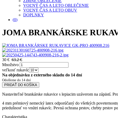
ZIMNÉ OBLEČENIE
VOĽNÝ ČAS A LETO OBLEČENIE
VOĽNÝ ČAS A LETO OBUV
DOPLNKY
(
0
)
JOMA BRANKÁRSKE RUKAVIC
30 €
63.2 €
Množstvo
veľkosť rukavíc
Na objednávku z externého skladu do 14 dní
Odošleme do 14 dní
PRIDAŤ DO KOŠÍKA
Nastaviteľné brankárske rukavice s lepiacim uzáverom na zápästí. P
4 mm prémiový nemecký latex odporúčaný do všetkých poveternostnýc
priedušnosť vo vnútri rukavíc. Pevná ochrana prstov, chrbty prstov po
Charakteristika