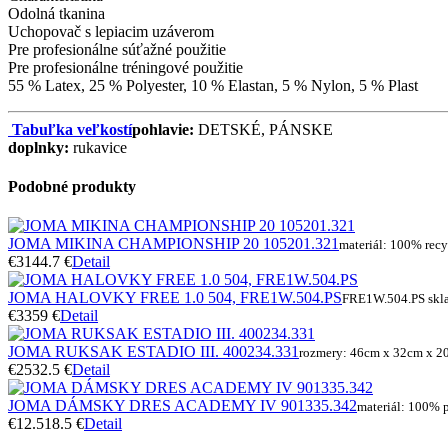
Odolná tkanina
Uchopovač s lepiacim uzáverom
Pre profesionálne súťažné použitie
Pre profesionálne tréningové použitie
55 % Latex, 25 % Polyester, 10 % Elastan, 5 % Nylon, 5 % Plast
Tabuľka veľkostí
pohlavie:
DETSKÉ, PÁNSKE
doplnky:
rukavice
Podobné produkty
JOMA MIKINA CHAMPIONSHIP 20 105201.321
materiál: 100% rec
€31
44.7 €
Detail
JOMA HALOVKY FREE 1.0 504, FRE1W.504.PS
FRE1W.504.PS skl
€33
59 €
Detail
JOMA RUKSAK ESTADIO III. 400234.331
rozmery: 46cm x 32cm x 2
€25
32.5 €
Detail
JOMA DÁMSKY DRES ACADEMY IV 901335.342
materiál: 100% p
€12.5
18.5 €
Detail