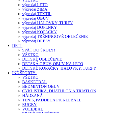
VŠETKO
výpredaj LETO
výpredaj ZIMA
výpredaj TEXTIL
výpredaj OBUV
výpredaj HALOVKY, TURFY
výpredaj DOPLNKY
výpredaj KOPAČKY
výpredaj TRÉNINGOVÉ OBLEČENIE
výpredaj DRESY
DETI
SPÄŤ DO ŠKOLY!
VŠETKO
DETSKÉ OBLEČENIE
DETSKÁ OBUV, OBUV NA LETO
DETSKÉ KOPAČKY, HALOVKY, TURFY
INÉ ŠPORTY
VŠETKO
BASKETBAL
BEDMINTON OBUV
CYKLISTIKA, DUATHLON A TRIATLON
HÁDZANÁ
TENIS, PADDEL A PICKLEBALL
RUGBY
VOLEJBAL