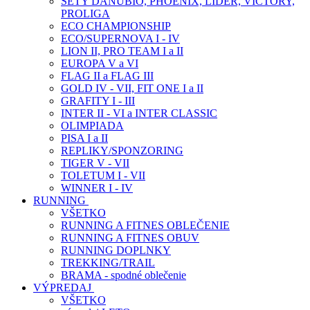
SETY DANUBIO, PHOENIX, LIDER, VICTORY,
PROLIGA
ECO CHAMPIONSHIP
ECO/SUPERNOVA I - IV
LION II, PRO TEAM I a II
EUROPA V a VI
FLAG II a FLAG III
GOLD IV - VII, FIT ONE I a II
GRAFITY I - III
INTER II - VI a INTER CLASSIC
OLIMPIADA
PISA I a II
REPLIKY/SPONZORING
TIGER V - VII
TOLETUM I - VII
WINNER I - IV
RUNNING
VŠETKO
RUNNING A FITNES OBLEČENIE
RUNNING A FITNES OBUV
RUNNING DOPLNKY
TREKKING/TRAIL
BRAMA - spodné oblečenie
VÝPREDAJ
VŠETKO