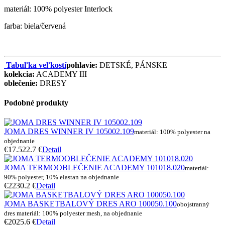
materiál: 100% polyester Interlock
farba: biela/červená
Tabuľka veľkostí
pohlavie:
DETSKÉ, PÁNSKE
kolekcia:
ACADEMY III
oblečenie:
DRESY
Podobné produkty
JOMA DRES WINNER IV 105002.109
materiál: 100% polyester na
objednanie
€17.5
22.7 €
Detail
JOMA TERMOOBLEČENIE ACADEMY 101018.020
materiál:
90% polyester, 10% elastan na objednanie
€22
30.2 €
Detail
JOMA BASKETBALOVÝ DRES ARO 100050.100
obojstranný
dres materiál: 100% polyester mesh, na objednanie
€20
25.6 €
Detail