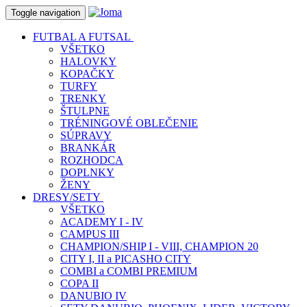
Toggle navigation
FUTBAL A FUTSAL
VŠETKO
HALOVKY
KOPAČKY
TURFY
TRENKY
ŠTULPNE
TRÉNINGOVÉ OBLEČENIE
SÚPRAVY
BRANKÁR
ROZHODCA
DOPLNKY
ŽENY
DRESY/SETY
VŠETKO
ACADEMY I - IV
CAMPUS III
CHAMPION/SHIP I - VIII, CHAMPION 20
CITY I, II a PICASHO CITY
COMBI a COMBI PREMIUM
COPA II
DANUBIO IV