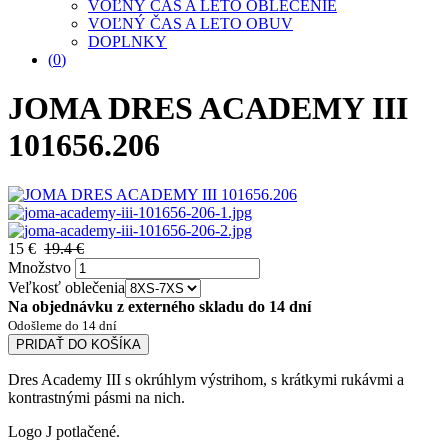
VOĽNÝ ČAS A LETO OBLEČENIE
VOĽNÝ ČAS A LETO OBUV
DOPLNKY
(
0
)
JOMA DRES ACADEMY III
101656.206
15 €
19.4 €
Množstvo
Veľkosť oblečenia
Na objednávku z externého skladu do 14 dní
Odošleme do 14 dní
PRIDAŤ DO KOŠÍKA
Dres Academy III s okrúhlym výstrihom, s krátkymi rukávmi a
kontrastnými pásmi na nich.
Logo J potlačené.