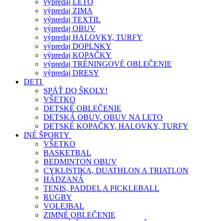
výpredaj LETO
výpredaj ZIMA
výpredaj TEXTIL
výpredaj OBUV
výpredaj HALOVKY, TURFY
výpredaj DOPLNKY
výpredaj KOPAČKY
výpredaj TRÉNINGOVÉ OBLEČENIE
výpredaj DRESY
DETI
SPÄŤ DO ŠKOLY!
VŠETKO
DETSKÉ OBLEČENIE
DETSKÁ OBUV, OBUV NA LETO
DETSKÉ KOPAČKY, HALOVKY, TURFY
INÉ ŠPORTY
VŠETKO
BASKETBAL
BEDMINTON OBUV
CYKLISTIKA, DUATHLON A TRIATLON
HÁDZANÁ
TENIS, PADDEL A PICKLEBALL
RUGBY
VOLEJBAL
ZIMNÉ OBLEČENIE