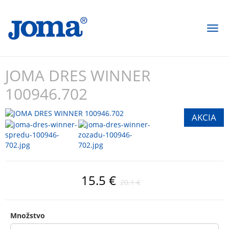
Togg
navi
JOMA DRES WINNER
100946.702
15.5 €
20.1 €
Množstvo