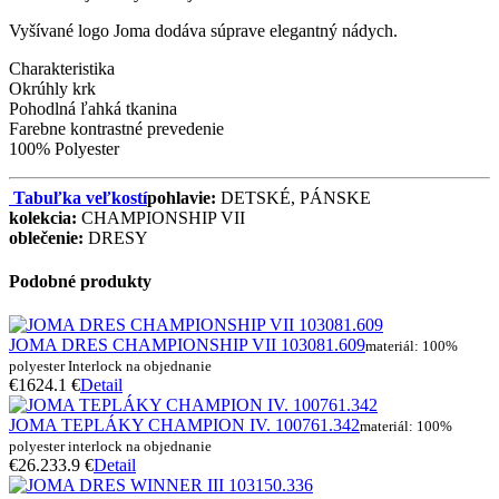
Vyšívané logo Joma dodáva súprave elegantný nádych.
Charakteristika
Okrúhly krk
Pohodlná ľahká tkanina
Farebne kontrastné prevedenie
100% Polyester
Tabuľka veľkostí
pohlavie:
DETSKÉ, PÁNSKE
kolekcia:
CHAMPIONSHIP VII
oblečenie:
DRESY
Podobné produkty
JOMA DRES CHAMPIONSHIP VII 103081.609
materiál: 100%
polyester Interlock na objednanie
€16
24.1 €
Detail
JOMA TEPLÁKY CHAMPION IV. 100761.342
materiál: 100%
polyester interlock na objednanie
€26.2
33.9 €
Detail