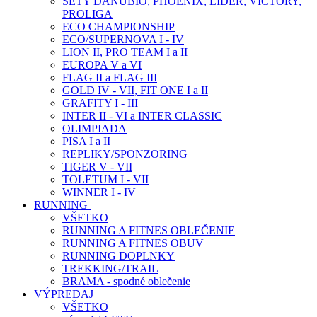
SETY DANUBIO, PHOENIX, LIDER, VICTORY,
PROLIGA
ECO CHAMPIONSHIP
ECO/SUPERNOVA I - IV
LION II, PRO TEAM I a II
EUROPA V a VI
FLAG II a FLAG III
GOLD IV - VII, FIT ONE I a II
GRAFITY I - III
INTER II - VI a INTER CLASSIC
OLIMPIADA
PISA I a II
REPLIKY/SPONZORING
TIGER V - VII
TOLETUM I - VII
WINNER I - IV
RUNNING
VŠETKO
RUNNING A FITNES OBLEČENIE
RUNNING A FITNES OBUV
RUNNING DOPLNKY
TREKKING/TRAIL
BRAMA - spodné oblečenie
VÝPREDAJ
VŠETKO