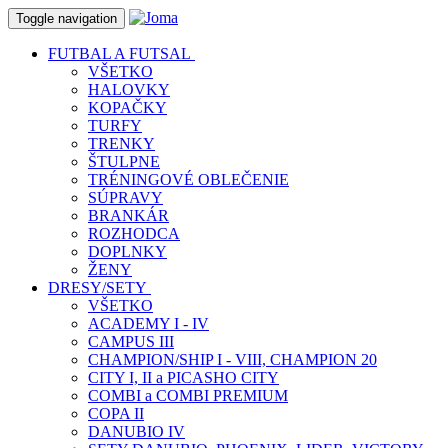
Toggle navigation
FUTBAL A FUTSAL
VŠETKO
HALOVKY
KOPAČKY
TURFY
TRENKY
ŠTULPNE
TRÉNINGOVÉ OBLEČENIE
SÚPRAVY
BRANKÁR
ROZHODCA
DOPLNKY
ŽENY
DRESY/SETY
VŠETKO
ACADEMY I - IV
CAMPUS III
CHAMPION/SHIP I - VIII, CHAMPION 20
CITY I, II a PICASHO CITY
COMBI a COMBI PREMIUM
COPA II
DANUBIO IV