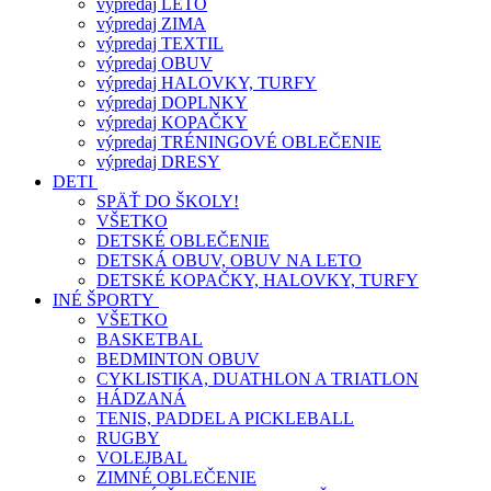
výpredaj LETO
výpredaj ZIMA
výpredaj TEXTIL
výpredaj OBUV
výpredaj HALOVKY, TURFY
výpredaj DOPLNKY
výpredaj KOPAČKY
výpredaj TRÉNINGOVÉ OBLEČENIE
výpredaj DRESY
DETI
SPÄŤ DO ŠKOLY!
VŠETKO
DETSKÉ OBLEČENIE
DETSKÁ OBUV, OBUV NA LETO
DETSKÉ KOPAČKY, HALOVKY, TURFY
INÉ ŠPORTY
VŠETKO
BASKETBAL
BEDMINTON OBUV
CYKLISTIKA, DUATHLON A TRIATLON
HÁDZANÁ
TENIS, PADDEL A PICKLEBALL
RUGBY
VOLEJBAL
ZIMNÉ OBLEČENIE