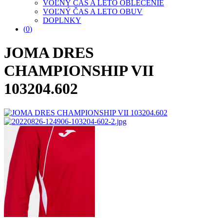
VOĽNÝ ČAS A LETO OBLEČENIE
VOĽNÝ ČAS A LETO OBUV
DOPLNKY
(
0
)
JOMA DRES
CHAMPIONSHIP VII
103204.602