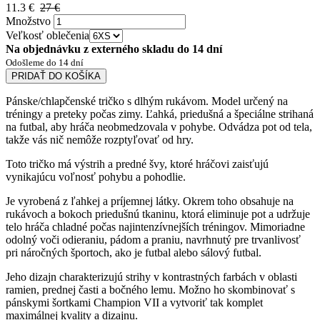
11.3 €
27 €
Množstvo
Veľkosť oblečenia
Na objednávku z externého skladu do 14 dní
Odošleme do 14 dní
PRIDAŤ DO KOŠÍKA
Pánske/chlapčenské tričko s dlhým rukávom. Model určený na
tréningy a preteky počas zimy. Ľahká, priedušná a špeciálne strihaná
na futbal, aby hráča neobmedzovala v pohybe. Odvádza pot od tela,
takže vás nič nemôže rozptyľovať od hry.
Toto tričko má výstrih a predné švy, ktoré hráčovi zaisťujú
vynikajúcu voľnosť pohybu a pohodlie.
Je vyrobená z ľahkej a príjemnej látky. Okrem toho obsahuje na
rukávoch a bokoch priedušnú tkaninu, ktorá eliminuje pot a udržuje
telo hráča chladné počas najintenzívnejších tréningov. Mimoriadne
odolný voči odieraniu, pádom a praniu, navrhnutý pre trvanlivosť
pri náročných športoch, ako je futbal alebo sálový futbal.
Jeho dizajn charakterizujú strihy v kontrastných farbách v oblasti
ramien, prednej časti a bočného lemu. Možno ho skombinovať s
pánskymi šortkami Champion VII a vytvoriť tak komplet
maximálnej kvality a dizajnu.