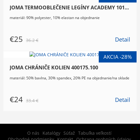
JOMA TERMOOBLEČENIE LEGÍNY ACADEMY 101016.200
materiál: 90% polyester, 10% elastan na objednanie
€25
Detail
36.2 €
JOMA CHRÁNIČE KOLIEN 400175.100
materiál: 50% bavlna, 30% spandex, 20% PE na objednanie/na sklade
€24
Detail
33.4 €
O nás
Katalógy
Súťaž
Tabuľka veľkostí
Obchodné podmienky
Kontakt
Ochrana osobných údajov