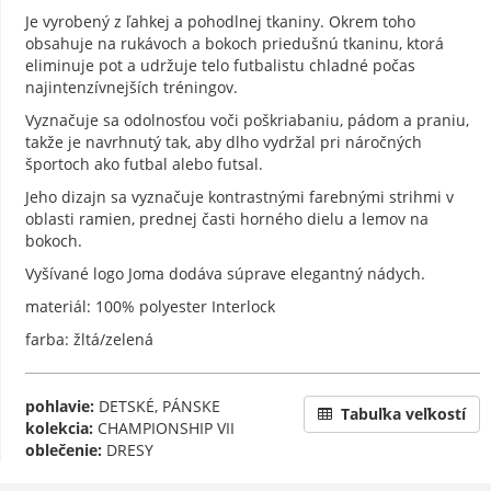
Je vyrobený z ľahkej a pohodlnej tkaniny. Okrem toho
obsahuje na rukávoch a bokoch priedušnú tkaninu, ktorá
eliminuje pot a udržuje telo futbalistu chladné počas
najintenzívnejších tréningov.
Vyznačuje sa odolnosťou voči poškriabaniu, pádom a praniu,
takže je navrhnutý tak, aby dlho vydržal pri náročných
športoch ako futbal alebo futsal.
Jeho dizajn sa vyznačuje kontrastnými farebnými strihmi v
oblasti ramien, prednej časti horného dielu a lemov na
bokoch.
Vyšívané logo Joma dodáva súprave elegantný nádych.
materiál: 100% polyester Interlock
farba: žltá/zelená
pohlavie:
DETSKÉ, PÁNSKE
Tabuľka veľkostí
kolekcia:
CHAMPIONSHIP VII
oblečenie:
DRESY