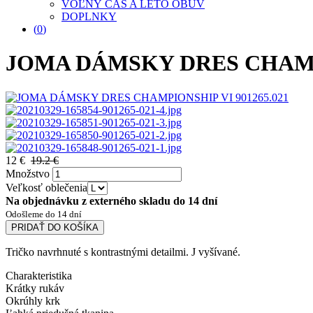
VOĽNÝ ČAS A LETO OBUV
DOPLNKY
(
0
)
JOMA DÁMSKY DRES CHAMPI
12 €
19.2 €
Množstvo
Veľkosť oblečenia
Na objednávku z externého skladu do 14 dní
Odošleme do 14 dní
PRIDAŤ DO KOŠÍKA
Tričko navrhnuté s kontrastnými detailmi. J vyšívané.
Charakteristika
Krátky rukáv
Okrúhly krk