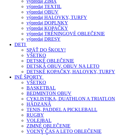
výpredaj ZIMA
výpredaj TEXTIL
výpredaj OBUV
výpredaj HALOVKY, TURFY
výpredaj DOPLNKY
výpredaj KOPAČKY
výpredaj TRÉNINGOVÉ OBLEČENIE
výpredaj DRESY
DETI
SPÄŤ DO ŠKOLY!
VŠETKO
DETSKÉ OBLEČENIE
DETSKÁ OBUV, OBUV NA LETO
DETSKÉ KOPAČKY, HALOVKY, TURFY
INÉ ŠPORTY
VŠETKO
BASKETBAL
BEDMINTON OBUV
CYKLISTIKA, DUATHLON A TRIATLON
HÁDZANÁ
TENIS, PADDEL A PICKLEBALL
RUGBY
VOLEJBAL
ZIMNÉ OBLEČENIE
VOĽNÝ ČAS A LETO OBLEČENIE