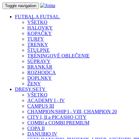
Toggle navigation
FUTBAL A FUTSAL
VŠETKO
HALOVKY
KOPAČKY
TURFY
TRENKY
ŠTULPNE
TRÉNINGOVÉ OBLEČENIE
SÚPRAVY
BRANKÁR
ROZHODCA
DOPLNKY
ŽENY
DRESY/SETY
VŠETKO
ACADEMY I - IV
CAMPUS III
CHAMPION/SHIP I - VIII, CHAMPION 20
CITY I, II a PICASHO CITY
COMBI a COMBI PREMIUM
COPA II
DANUBIO IV