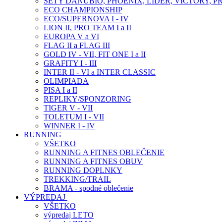
SETY DANUBIO, PHOENIX, LIDER, VICTORY, P
ECO CHAMPIONSHIP
ECO/SUPERNOVA I - IV
LION II, PRO TEAM I a II
EUROPA V a VI
FLAG II a FLAG III
GOLD IV - VII, FIT ONE I a II
GRAFITY I - III
INTER II - VI a INTER CLASSIC
OLIMPIADA
PISA I a II
REPLIKY/SPONZORING
TIGER V - VII
TOLETUM I - VII
WINNER I - IV
RUNNING
VŠETKO
RUNNING A FITNES OBLEČENIE
RUNNING A FITNES OBUV
RUNNING DOPLNKY
TREKKING/TRAIL
BRAMA - spodné oblečenie
VÝPREDAJ
VŠETKO
výpredaj LETO