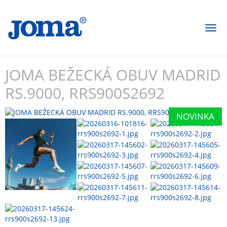
Togg
navi
JOMA BEŽECKÁ OBUV MADRID
RS.9000, RRS900S2692