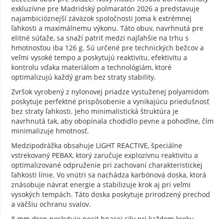
exkluzívne pre Madridský polmaratón 2026 a predstavuje
najambicióznejší záväzok spoločnosti Joma k extrémnej
ľahkosti a maximálnemu výkonu. Táto obuv, navrhnutá pre
elitné súťaže, sa snaží patriť medzi najľahšie na trhu s
hmotnosťou iba 126 g. Sú určené pre technických bežcov a
veľmi vysoké tempo a poskytujú reaktivitu, efektivitu a
kontrolu vďaka materiálom a technológiám, ktoré
optimalizujú každý gram bez straty stability.
Zvršok vyrobený z nylonovej priadze vystuženej polyamidom
poskytuje perfektné prispôsobenie a vynikajúcu priedušnosť
bez straty ľahkosti. Jeho minimalistická štruktúra je
navrhnutá tak, aby obopínala chodidlo pevne a pohodlne, čím
minimalizuje hmotnosť.
Medzipodrážka obsahuje LIGHT REACTIVE, špeciálne
vstrekovaný PEBAX, ktorý zaručuje explozívnu reaktivitu a
optimalizované odpruženie pri zachovaní charakteristickej
ľahkosti línie. Vo vnútri sa nachádza karbónová doska, ktorá
znásobuje návrat energie a stabilizuje krok aj pri veľmi
vysokých tempách. Táto doska poskytuje prirodzený prechod
a väčšiu ochranu svalov.
8 mm drop poskytuje pocit hnacej sily pri každom kroku.