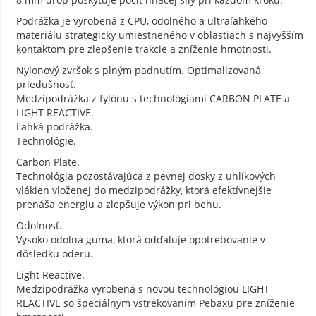
Podrážka je vyrobená z CPU, odolného a ultraľahkého
materiálu strategicky umiestneného v oblastiach s najvyšším
kontaktom pre zlepšenie trakcie a zníženie hmotnosti.
Nylonový zvršok s plným padnutím. Optimalizovaná
priedušnosť.
Medzipodrážka z fylónu s technológiami CARBON PLATE a
LIGHT REACTIVE.
Ľahká podrážka.
Technológie.
Carbon Plate.
Technológia pozostávajúca z pevnej dosky z uhlíkových
vlákien vloženej do medzipodrážky, ktorá efektívnejšie
prenáša energiu a zlepšuje výkon pri behu.
Odolnosť.
Vysoko odolná guma, ktorá odďaľuje opotrebovanie v
dôsledku oderu.
Light Reactive.
Medzipodrážka vyrobená s novou technológiou LIGHT
REACTIVE so špeciálnym vstrekovaním Pebaxu pre zníženie