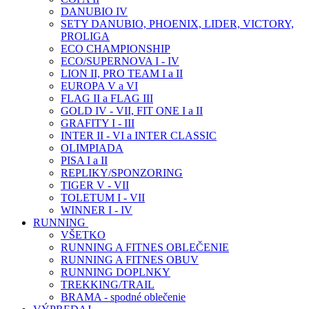
DANUBIO IV
SETY DANUBIO, PHOENIX, LIDER, VICTORY,
PROLIGA
ECO CHAMPIONSHIP
ECO/SUPERNOVA I - IV
LION II, PRO TEAM I a II
EUROPA V a VI
FLAG II a FLAG III
GOLD IV - VII, FIT ONE I a II
GRAFITY I - III
INTER II - VI a INTER CLASSIC
OLIMPIADA
PISA I a II
REPLIKY/SPONZORING
TIGER V - VII
TOLETUM I - VII
WINNER I - IV
RUNNING
VŠETKO
RUNNING A FITNES OBLEČENIE
RUNNING A FITNES OBUV
RUNNING DOPLNKY
TREKKING/TRAIL
BRAMA - spodné oblečenie