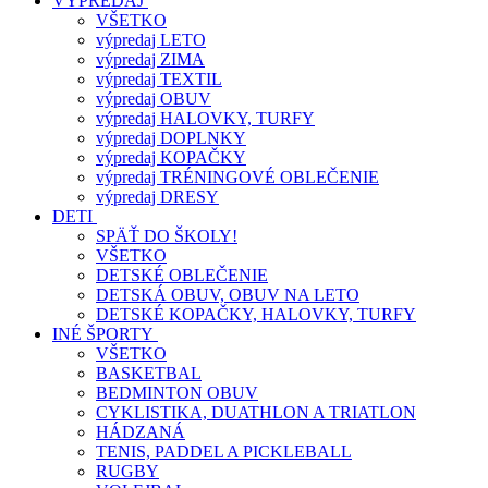
VÝPREDAJ
VŠETKO
výpredaj LETO
výpredaj ZIMA
výpredaj TEXTIL
výpredaj OBUV
výpredaj HALOVKY, TURFY
výpredaj DOPLNKY
výpredaj KOPAČKY
výpredaj TRÉNINGOVÉ OBLEČENIE
výpredaj DRESY
DETI
SPÄŤ DO ŠKOLY!
VŠETKO
DETSKÉ OBLEČENIE
DETSKÁ OBUV, OBUV NA LETO
DETSKÉ KOPAČKY, HALOVKY, TURFY
INÉ ŠPORTY
VŠETKO
BASKETBAL
BEDMINTON OBUV
CYKLISTIKA, DUATHLON A TRIATLON
HÁDZANÁ
TENIS, PADDEL A PICKLEBALL
RUGBY