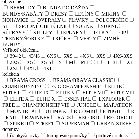
oblečenie
BERMUDY
BUNDA DO DAŽĎA
BUNDY/KABÁTY
DRESY
LEGÍNY
MIKINY
NOHAVICE
OVERALY
PLAVKY
POLOTRIČKO
SET
SPODNÉ OBLEČENIE
SUKŇA
SUKNE
SÚPRAVY
ŠTULPY
TEPLÁKY
TIELKA
TOP
TRENKY/ŠORTKY
TRIČKÁ
VESTY
ZIMNÉ
BUNDY
Veľkosť oblečenia
39/42
43/46
6XS
5XS
4XS
3XS
4XS-3XS
2XS
XS
XS-S
S
M
M-L
L
L-XL
XL
2XL
3XL
4XL
kolekcia
BRAMA CROSS
BRAMA/BRAMA CLASSIC
COMBI RUNNING
ECO CHAMPIONSHIP
ELITE
ELITE II
ELITE IX
ELITE V
ELITE VI
ELITE VIII
ELITE X
ELITE XI
ESSENTIAL
EXPLORER
FREE
CHAMPIONSHIP VIII
JUNGLE
MARATHON
MONTREAL
OLIMPIA
R-COMBI
R-NIGHT
R-
TRAIL
R-WINNER
RACE
RECORD
RECORD II
SPIKE II
STREET
SUPERMAN
URBAN STREET
doplnky
čiapky/šiltovky
kompresné ponožky
športové doplnky