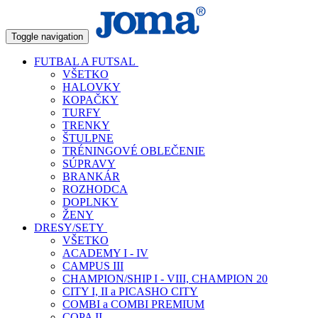
Toggle navigation
FUTBAL A FUTSAL
VŠETKO
HALOVKY
KOPAČKY
TURFY
TRENKY
ŠTULPNE
TRÉNINGOVÉ OBLEČENIE
SÚPRAVY
BRANKÁR
ROZHODCA
DOPLNKY
ŽENY
DRESY/SETY
VŠETKO
ACADEMY I - IV
CAMPUS III
CHAMPION/SHIP I - VIII, CHAMPION 20
CITY I, II a PICASHO CITY
COMBI a COMBI PREMIUM
COPA II